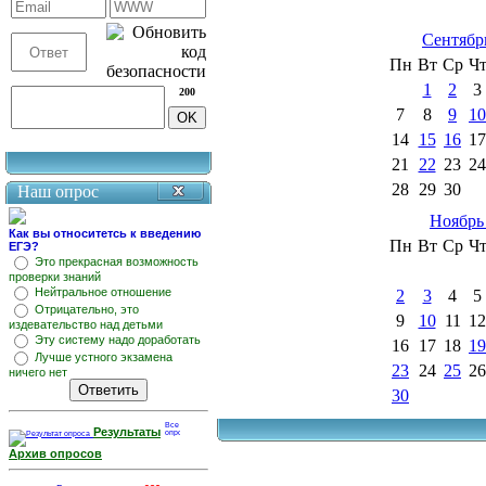
Сентябр
Пн
Вт
Ср
Ч
1
2
3
200
7
8
9
10
14
15
16
17
21
22
23
24
28
29
30
Наш опрос
Ноябрь
Как вы относитетсь к введению
Пн
Вт
Ср
Ч
ЕГЭ?
Это прекрасная возможность
проверки знаний
Нейтральное отношение
2
3
4
5
Отрицательно, это
9
10
11
12
издевательство над детьми
Эту систему надо доработать
16
17
18
19
Лучше устного экзамена
23
24
25
26
ничего нет
30
Результаты
Архив опросов