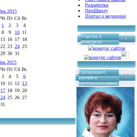
Разработки
ПроШколу
брь 2015
Портал о медицине
Чт
Пт
Сб
Вс
1
2
3
4
8
9
10
11
Участие в
15
16
17
18
конкурсах
22
23
24
25
29
30
31
брь 2015
Чт
Пт
Сб
Вс
Превращают
3
4
5
6
неучей в
противоположное
10
11
12
13
17
18
19
20
24
25
26
27
31