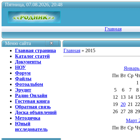
Пятница, 07.08.2026, 20:48
Главная
Меню сайта
Главная страница
Главная
»
2015
Каталог статей
Документы
НОУ
Январь
Форум
Пн
Вт
Ср
Ч
Файлы
1
Фотоальбом
Эрудит
5
6
7
8
Радио Онлайн
12
13
14
15
Гостевая книга
19
20
21
22
Обратная связь
26
27
28
29
Доска объявлений
Методичка
Март 
Юный
Пн
Вт
Ср
Ч
исследователь