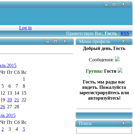
Log in
Приветствую Вас
,
Гость
·
RSS
Мини профиль
Добрый день, Гость
Сообщения:
аль 2015
Группа:
Гости
Чт
Пт
Сб
Вс
1
Гость, мы рады вас
5
6
7
8
видеть. Пожалуйста
зарегистрируйтесь или
12
13
14
15
авторизуйтесь!
19
20
21
22
26
27
28
ль 2015
Чт
Пт
Сб
Вс
Поиск
2
3
4
5