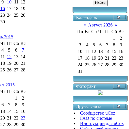
9
10
11
12
16
17
18
19
23
24
25
26
Календарь
30
«
Август 2026
»
Пн
Вт
Ср
Чт
Пт
Сб
Вс
ь 2015
1
2
Чт
Пт
Сб
Вс
3
4
5
6
7
8
9
4
5
6
7
10
11
12
13
14
15
16
11
12
13
14
17
18
19
20
21
22
23
18
19
20
21
24
25
26
27
28
29
30
25
26
27
28
31
ст 2015
Фотофакт
Чт
Пт
Сб
Вс
1
2
6
7
8
9
Друзья сайта
13
14
15
16
Сообщество uCoz
20
21
22
23
FAQ по системе
Инструкции для uCoz
27
28
29
30
Сайт нашей школы