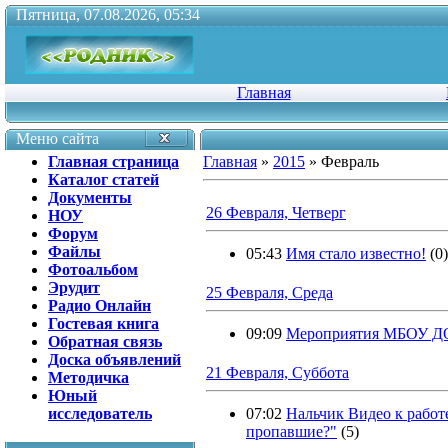
Пятница, 07.08.2026, 05:34
Главная
Меню сайта
Главная страница
Главная
»
2015
»
Февраль
Каталог статей
Документы
26 Февраля, Четверг
НОУ
Форум
Файлы
05:43
Имя стало известно!
(0)
Фотоальбом
Эрудит
25 Февраля, Среда
Радио Онлайн
Гостевая книга
09:09
Мероприятия МБОУ ДО
Обратная связь
Доска объявлений
21 Февраля, Суббота
Методичка
Юный
исследователь
07:02
Нальчик Видео к работ
пропавшие?"
(5)