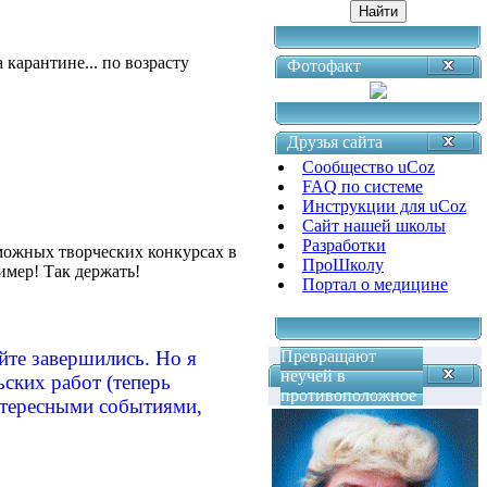
 карантине... по возрасту
Фотофакт
Друзья сайта
Сообщество uCoz
FAQ по системе
Инструкции для uCoz
Сайт нашей школы
Разработки
зможных творческих конкурсах в
ПроШколу
ример! Так держать!
Портал о медицине
йте завершились. Но я
Превращают
неучей в
ских работ (теперь
противоположное
нтересными событиями,