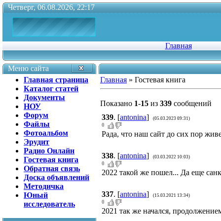
Четверг, 06.08.2026, 22:17
Главная
Меню сайта
Главная страница
Главная
»
Гостевая книга
Каталог статей
Документы
Показано
1
-
15
из
339
сообщений
НОУ
Форум
339
.
[
antonina
]
(05.03.2023 09:31)
Файлы
0
Фотоальбом
Рада, что наш сайт до сих пор живе
Эрудит
Радио Онлайн
338
.
[
antonina
]
(03.03.2022 10:03)
Гостевая книга
0
Обратная связь
2022 такой же пошел... Да еще сан
Доска объявлений
Методичка
337
.
[
antonina
]
Юный
(15.03.2021 13:34)
0
исследователь
2021 так же начался, продолжение