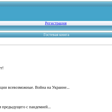
Регистрация
Гостевая книга
т!
кции всевозможные. Война на Украине...
м предыдущего с пандемией...