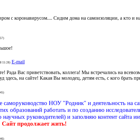
ром с коронавирусом.... Сидим дома на самоизоляции, а кто и на
:57)
льшое!
E-mail
8 15:28)
е! Рада Вас приветствовать, коллега! Мы встречались на всево
д здесь, на сайте! Какая Вы молодец, детям есть, с кого брать п
:45)
 саморуководство НОУ "Родник" и деятельность на са
их образований работать и по созданию исследователь
 научных руководителей) и заполняю контент сайта и
.
Сайт продолжает жить!
:46)