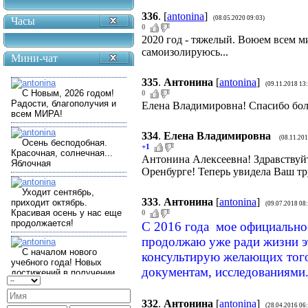
336
.
[
antonina
]
(08.05.2020 09:03)
Часы
0
2020 год - тяжелый. Воюем всем ми
самоизолируюсь...
Мини-чат
335
.
Антонина
[
antonina
]
(09.11.2018 13
0
Елена Владимировна! Спасибо бо
334
.
Елена Владимировна
(08.11.201
+1
Антонина Алексеевна! Здравствуйт
Оренбурге! Теперь увидела Ваш тру
333
.
Антонина
[
antonina
]
(09.07.2018 08
0
С 2016 года мое официальное
продолжаю уже ради жизни эт
консультирую желающих того
документам, исследованиями
332
.
Антонина
[
antonina
]
(28.04.2016 06