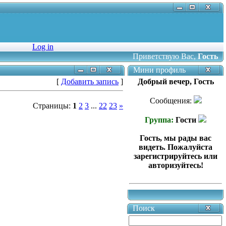
Log in
Приветствую Вас
,
Гость
Мини профиль
[
Добавить запись
]
Добрый вечер, Гость
Сообщения:
Страницы:
1
2
3
...
22
23
»
Группа:
Гости
Гость, мы рады вас
видеть. Пожалуйста
зарегистрируйтесь или
авторизуйтесь!
Поиск