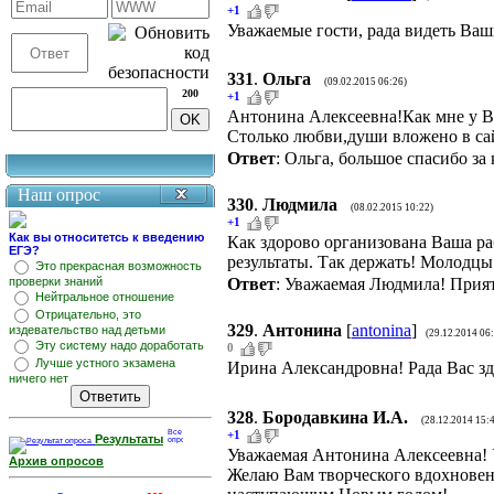
+1
Уважаемые гости, рада видеть Ваш
331
.
Ольга
(09.02.2015 06:26)
200
+1
Антонина Алексеевна!Как мне у Ва
Столько любви,души вложено в са
Ответ
: Ольга, большое спасибо за
Наш опрос
330
.
Людмила
(08.02.2015 10:22)
+1
Как вы относитетсь к введению
Как здорово организована Ваша ра
ЕГЭ?
результаты. Так держать! Молодцы
Это прекрасная возможность
Ответ
: Уважаемая Людмила! Прият
проверки знаний
Нейтральное отношение
Отрицательно, это
329
.
Антонина
[
antonina
]
издевательство над детьми
(29.12.2014 06
Эту систему надо доработать
0
Лучше устного экзамена
Ирина Александровна! Рада Вас зд
ничего нет
328
.
Бородавкина И.А.
(28.12.2014 15:
+1
Результаты
Уважаемая Антонина Алексеевна! У
Архив опросов
Желаю Вам творческого вдохновени