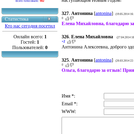
наступающим Новым годом!
Всего голосовало:
982
327
.
Антонина
[
antonina
]
(19.05.2014 16
0
Статистика
Елена Михайловна, благодарю за
Кто нас сегодня посетил
Онлайн всего:
1
326
.
Елена Михайловна
(27.04.2014 1
Гостей:
1
+2
Антонина Алексеевна, доброго здо
Пользователей:
0
325
.
Антонина
[
antonina
]
(20.03.2014 22
0
Ольга, благодарю за отзыв! При
Имя *:
Email *:
WWW: