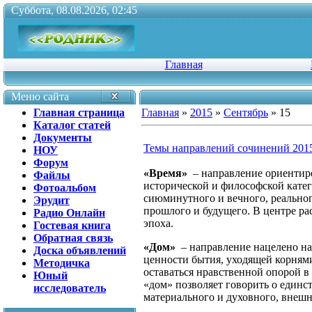
Суббота, 08.08.2026, 02:45
Главная
Меню сайта
Главная страница
Главная
»
2015
»
Сентябрь
»
15
Каталог статей
Документы
Темы направлений сочинений 2015
НОУ
Форум
«Время»
– направление ориентир
Файлы
исторической и философской кате
Фотоальбом
сиюминутного и вечного, реальног
Эрудит
прошлого и будущего. В центре ра
Радио Онлайн
эпоха.
Гостевая книга
Обратная связь
«Дом»
– направление нацелено на
Доска объявлений
ценности бытия, уходящей корням
Методичка
оставаться нравственной опорой 
Юный
«дом» позволяет говорить о единс
исследователь
материального и духовного, внешн