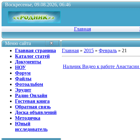
Воскресенье, 09.08.2026, 06:46
Главная
Меню сайта
Главная страница
Главная
»
2015
»
Февраль
»
21
Каталог статей
Документы
Нальчик Видео к работе Анастасии
НОУ
Форум
Файлы
Фотоальбом
Эрудит
Радио Онлайн
Гостевая книга
Обратная связь
Доска объявлений
Методичка
Юный
исследователь