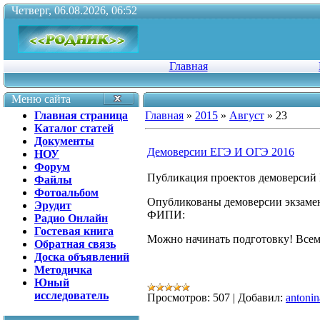
Четверг, 06.08.2026, 06:52
Главная
Меню сайта
Главная страница
Главная
»
2015
»
Август
»
23
Каталог статей
Документы
Демоверсии ЕГЭ И ОГЭ 2016
НОУ
Форум
Публикация проектов демоверсий
Файлы
Фотоальбом
Опубликованы демоверсии экзамено
Эрудит
ФИПИ:
Радио Онлайн
Гостевая книга
Можно начинать подготовку! Всем
Обратная связь
Доска объявлений
Методичка
Юный
исследователь
Просмотров:
507
|
Добавил:
antonin