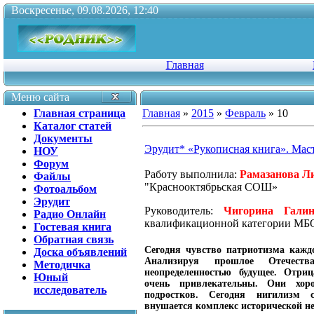
Воскресенье, 09.08.2026, 12:40
Главная
Меню сайта
Главная страница
Главная
»
2015
»
Февраль
»
10
Каталог статей
Документы
Эрудит* «Рукописная книга». Мас
НОУ
Форум
Работу выполнила:
Рамазанова Л
Файлы
"Краснооктябрьская СОШ»
Фотоальбом
Эрудит
Руководитель:
Чигорина Гали
Радио Онлайн
квалификационной категории
Гостевая книга
Обратная связь
Сегодня чувство патриотизма кажд
Доска объявлений
Анализируя прошлое Отечест
Методичка
неопределенностью будущее. Отриц
Юный
очень привлекательны. Они хор
исследователь
подростков. Сегодня нигилизм 
внушается комплекс исторической н