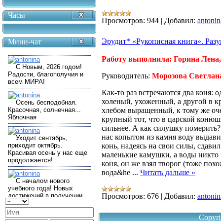
Часы
Просмотров:
944
|
Добавил:
antonin
Эрудит* «Рукописная книга». Раз
Мини-чат
Работу выполнила: Горина Лена
Руководитель:
Морозова Светлан
Как-то раз встречаются два коня: 
холеный, ухоженный, а другой в к
хлебом выращенный, к тому же оче
крупный тот, что в царской конюш
сильнее. А как силушку померить? 
нас копытом из камня воду выдавит
конь, надеясь на свои силы, сдавил
маленькие камушки, а воды никто 
коня, он же взял творог (тоже похо
вода&he
...
Читать дальше »
Просмотров:
676
|
Добавил:
antonin
Copyri