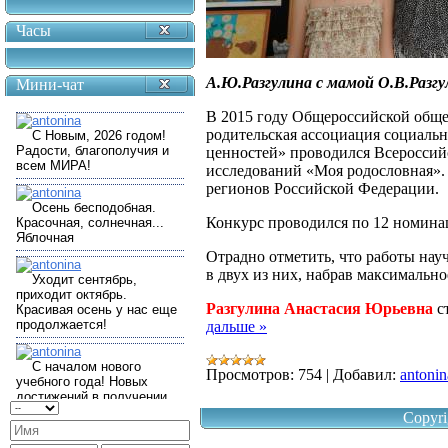
Часы
А.Ю.Разгулина с мамой О.В.Разг
Мини-чат
В 2015 году Общероссийской общ
родительская ассоциация социаль
ценностей» проводился Всероссий
исследований «Моя родословная». 
регионов Российской Федерации.
Конкурс проводился по 12 номина
Отрадно отметить, что работы нау
в двух из них, набрав максимально
Разгулина Анастасия Юрьевна
с
дальше »
Просмотров:
754
|
Добавил:
antonin
Copyri