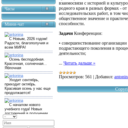
взаимосвязи с историей и культур
родного края в разных формах - о
Часы
исследовательских работ, в том 
общественное значение и практиче
способности.
Мини-чат
Задачи
Конференции:
• совершенствование организации
подрастающего поколения в проце
деятельности;
...
Читать дальше »
Просмотров:
561
|
Добавил:
antonin
Copyri