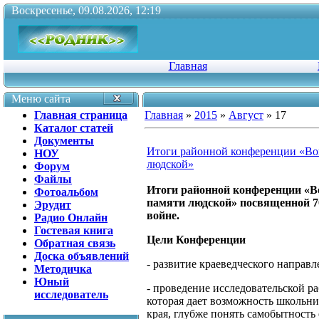
Воскресенье, 09.08.2026, 12:19
Главная
Меню сайта
Главная страница
Главная
»
2015
»
Август
»
17
Каталог статей
Документы
Итоги районной конференции «Во
НОУ
людской»
Форум
Файлы
Итоги районной конференции «В
Фотоальбом
памяти людской» посвященной 7
Эрудит
войне.
Радио Онлайн
Гостевая книга
Цели Конференции
Обратная связь
Доска объявлений
- развитие краеведческого направл
Методичка
Юный
- проведение исследовательской р
исследователь
которая дает возможность школьни
края, глубже понять самобытность