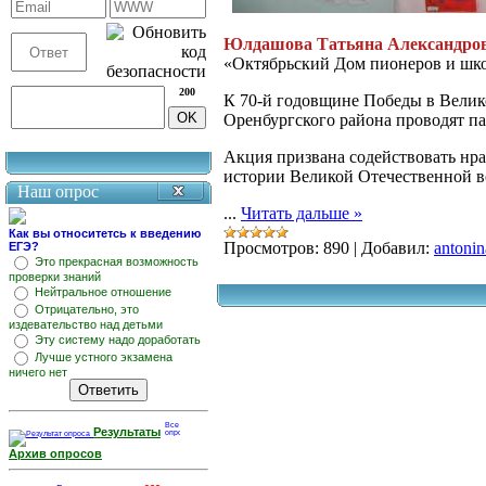
Юлдашова Татьяна Александро
«Октябрьский Дом пионеров и шк
200
К 70-й годовщине Победы в Велик
Оренбургского района проводят п
Акция призвана содействовать нр
истории Великой Отечественной во
Наш опрос
...
Читать дальше »
Как вы относитетсь к введению
Просмотров:
890
|
Добавил:
antonin
ЕГЭ?
Это прекрасная возможность
проверки знаний
Нейтральное отношение
Отрицательно, это
издевательство над детьми
Эту систему надо доработать
Лучше устного экзамена
ничего нет
Результаты
Архив опросов