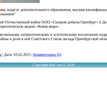
вна,
педагог дополнительного образования, высшая квалифика
ольников"
ой Отечественной войне ООО «Газпром добыча Оренбург» и Дом
атриотическую акцию «Ковер мира».
авственному, патриотическому и эстетическому воспитанию под
йны и роли в ней Советского Союза, вклада Оренбургской обла
a
|
Дата:
03.02.2015
|
Комментарии (0)
Copyright MyCorp © 2026