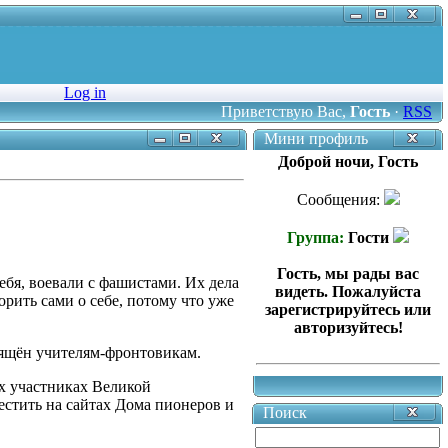
Log in
Приветствую Вас
,
Гость
·
RSS
Мини профиль
Доброй ночи, Гость
Сообщения:
Группа:
Гости
Гость, мы рады вас
ебя, воевали с фашистами. Их дела
видеть. Пожалуйста
рить сами о себе, потому что уже
зарегистрируйтесь или
авторизуйтесь!
вящён учителям-фронтовикам.
х участниках Великой
естить на сайтах Дома пионеров и
Поиск