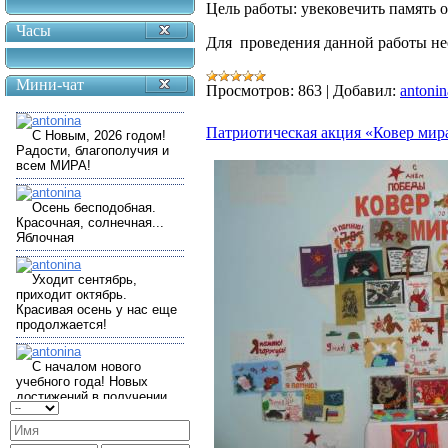
Цель работы: увековечить память 
Часы
Для проведения данной работы не
Мини-чат
Просмотров:
863
|
Добавил:
antonin
Патриотическая акция «Ковер мир