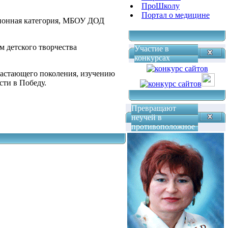
ПроШколу
Портал о медицине
ционная категория, МБОУ ДОД
 детского творчества
Участие в
конкурсах
растающего поколения, изучению
сти в Победу.
Превращают
неучей в
противоположное