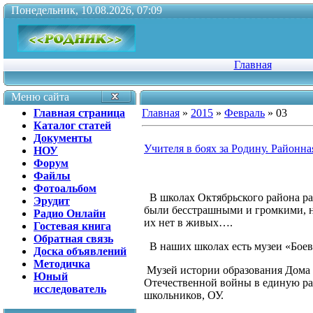
Понедельник, 10.08.2026, 07:09
Главная
Меню сайта
Главная страница
Главная
»
2015
»
Февраль
»
03
Каталог статей
Документы
Учителя в боях за Родину. Районна
НОУ
Форум
Файлы
Фотоальбом
В школах Октябрьского района раб
Эрудит
были бесстрашными и громкими, но
Радио Онлайн
их нет в живых….
Гостевая книга
Обратная связь
В наших школах есть музеи «Боев
Доска объявлений
Методичка
Музей истории образования Дома 
Юный
Отечественной войны в единую рай
исследователь
школьников, ОУ.