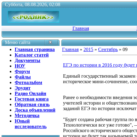
Суббота, 08.08.2026, 02:08
Главная
Меню сайта
Главная страница
Главная
»
2015
»
Сентябрь
»
09
Каталог статей
Документы
ЕГЭ по истории в 2016 году будет 
НОУ
Форум
Единый государственный экзамен (
Файлы
историческое мини-сочинение, со
Фотоальбом
Эрудит
Радио Онлайн
Ранее о необходимости введения э
Гостевая книга
учителей истории и обществознани
Обратная связь
заданий ЕГЭ по истории исключат 
Доска объявлений
Методичка
"Будет создана рабочая группа по 
Юный
Технологически все уже готово", 
исследователь
Российского исторического обществ
истории не будет так называемой т