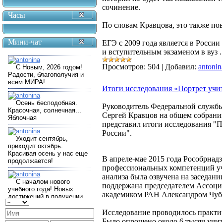
сочинение.
Часы
По словам Кравцова, это также по
Мини-чат
ЕГЭ с 2009 года является в Росс
и вступительным экзаменом в вуз
Просмотров:
504
|
Добавил:
antonin
Итоги исследования «Портрет учи
Руководитель Федеральной службы 
Сергей Кравцов на общем собрани
представил итоги исследования "П
России".
В апреле-мае 2015 года Рособрнад
профессиональных компетенций у
анализа была озвучена на заседан
поддержана председателем Ассоци
академиком РАН Александром Чуб
Исследование проводилось практи
Было опрошено около 6 тысяч учит