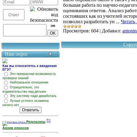
большая работа по научно-педаго
оценивания ответов. Анализ работ
состоявших как из учителей истор
позволил разработать ун
...
Читать 
200
Просмотров:
604
|
Добавил:
antonin
Copyri
Наш опрос
Как вы относитетсь к введению
ЕГЭ?
Это прекрасная возможность
проверки знаний
Нейтральное отношение
Отрицательно, это
издевательство над детьми
Эту систему надо доработать
Лучше устного экзамена
ничего нет
Результаты
Архив опросов