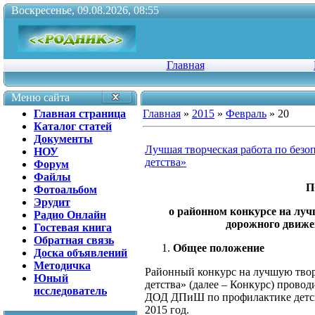
Воскресенье, 09.08.2026, 08:55
Главная
Меню сайта
Главная страница
Главная
»
2015
»
Февраль
»
20
Каталог статей
Документы
Лучшая творческая работа по без
НОУ
детства»
Форум
Файлы
П
Фотоальбом
Эрудит
о районном конкурсе на луч
Радио Онлайн
дорожного движ
Гостевая книга
Обратная связь
Общее положение
Доска объявлений
Методичка
Районный конкурс на лучшую твор
Юный
детства» (далее – Конкурс) пров
исследователь
ДОД ДПиШ по профилактике детск
2015 год.