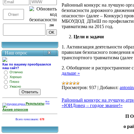
Районный конкурс на лучшую орга
безопасности дорожного движения
опасности» (далее – Конкурс) про
МБОУДОД ДПиШ по профилактике 
200
травматизма на 2015 год.
Цели и задачи
1. Активизация деятельности обр
правилам безопасного поведения н
Наш опрос
транспортного травматизма (далее
Как по вашему преобразился
2. Обобщение и распространение 
наш сайт?
Отлично
дальше »
Хорошо
Плохо
Ужасно
Просмотров:
937
|
Добавил:
antonin
Районный конкурс на лучшую атр
Результаты
«ЮИДовец – гордое звание!»
Архив опросов
П О
Всего голосовало:
678
о ра