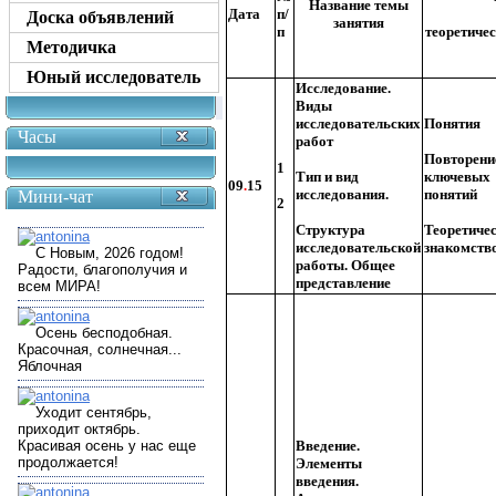
Название темы
Дата
п/
Доска объявлений
занятия
п
теоретиче
Методичка
Юный исследователь
Исследование.
Виды
исследовательских
Понятия
Часы
работ
Повторени
1
Тип и вид
ключевых
09
.
15
исследования.
понятий
Мини-чат
2
Структура
Теоретиче
исследовательской
знакомств
работы. Общее
представление
Введение.
Элементы
введения.