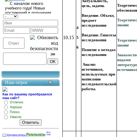
Актуальность,
Теоретиче
цель, задачи.
обоснован
Введение. Объект,
Теоретиче
предмет
знание
исследования
4
Введение. Гипотеза
10.15
5
исследования
Теоретиче
знание
6
Понятие о методах
исследования
200
Знакомств
видами
Анализ
литератур
источников,
источников
используемых при
написании
Наш опрос
исследовательской
работы.
Как по вашему преобразился
наш сайт?
Отлично
Хорошо
Плохо
Ужасно
Результаты