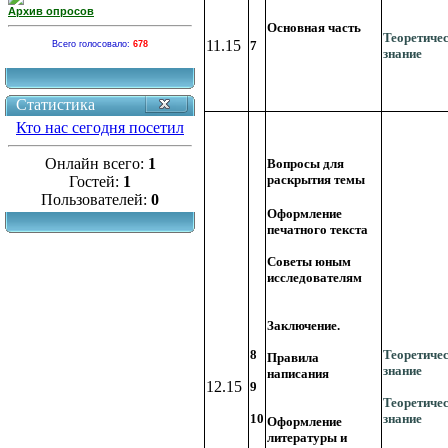
Архив опросов
Основная часть
Теоретиче
11.15
7
Всего голосовало:
678
знание
Статистика
Кто нас сегодня посетил
Онлайн всего:
1
Вопросы для
раскрытия темы
Гостей:
1
Пользователей:
0
Оформление
печатного текста
Советы юным
исследователям
Заключение.
8
Теоретиче
Правила
знание
написания
12.15
9
Теоретиче
10
знание
Оформление
литературы и