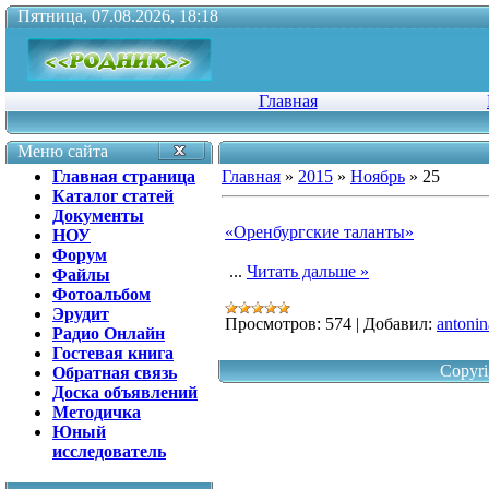
Пятница, 07.08.2026, 18:18
Главная
Меню сайта
Главная страница
Главная
»
2015
»
Ноябрь
»
25
Каталог статей
Документы
«Оренбургские таланты»
НОУ
Форум
...
Читать дальше »
Файлы
Фотоальбом
Эрудит
Просмотров:
574
|
Добавил:
antonin
Радио Онлайн
Гостевая книга
Copyri
Обратная связь
Доска объявлений
Методичка
Юный
исследователь