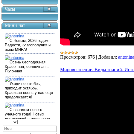
Часы
Мини-чат
Просмотров:
676
|
Добавил:
antonin
Мировоззрение. Виды знаний. Исти