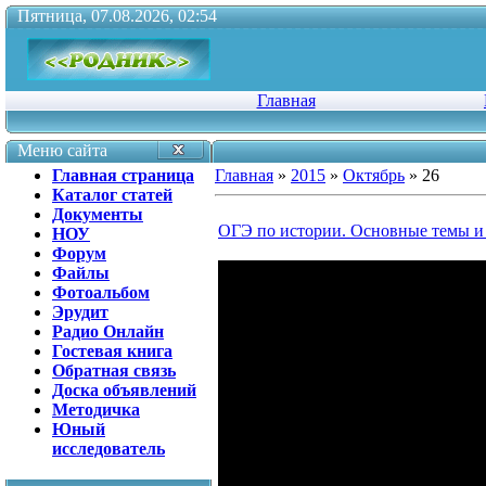
Пятница, 07.08.2026, 02:54
Главная
Меню сайта
Главная страница
Главная
»
2015
»
Октябрь
»
26
Каталог статей
Документы
ОГЭ по истории. Основные темы и 
НОУ
Форум
Файлы
Фотоальбом
Эрудит
Радио Онлайн
Гостевая книга
Обратная связь
Доска объявлений
Методичка
Юный
исследователь