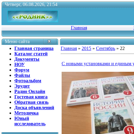
Четверг, 06.08.2026, 21:54
Главная
Меню сайта
Главная страница
Главная
»
2015
»
Сентябрь
»
22
Каталог статей
Документы
С новыми установками и единым 
НОУ
Форум
Файлы
Фотоальбом
Эрудит
Радио Онлайн
Гостевая книга
Обратная связь
Доска объявлений
Методичка
Юный
исследователь