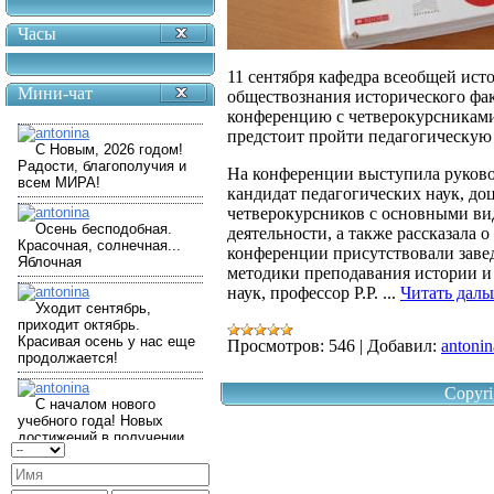
Часы
11 сентября кафедра всеобщей ист
Мини-чат
обществознания исторического фа
конференцию с четверокурсниками 
предстоит пройти педагогическую
На конференции выступила руково
кандидат педагогических наук, до
четверокурсников с основными ви
деятельности, а также рассказала 
конференции присутствовали заве
методики преподавания истории и
наук, профессор Р.Р.
...
Читать даль
Просмотров:
546
|
Добавил:
antonin
Copyri