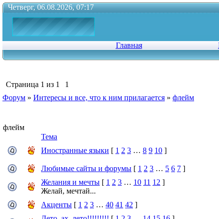
Четверг, 06.08.2026, 07:17
Главная
Страница
1
из
1
1
Форум
»
Интересы и все, что к ним прилагается
»
флейм
флейм
Тема
Иностранные языки
[
1
2
3
…
8
9
10
]
Любимые сайты и форумы
[
1
2
3
…
5
6
7
]
Желания и мечты
[
1
2
3
…
10
11
12
]
Желай, мечтай...
Акценты
[
1
2
3
…
40
41
42
]
Лето, ах, лето!!!!!!!!!
[
1
2
3
…
14
15
16
]