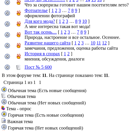
Что за сюрпризы готовит нашим посетителям лето?
Фотоателье
[
1
2
3
…
7
8
9
]
оформлении фотографий
Для кого мода?
[
1
2
3
…
8
9
10
]
А мне интересна такая вот мода!
Вот так осень....
[
1
2
3
…
7
8
9
]
Природа, настроение и все остальное. Осеннее.
Развитие нашего сайта
[
1
2
3
…
10
11
12
]
замечания, предложения, оценка работы сайта
История в спорах
[
1
2
]
мнения, обсуждения, диалоги
Пост № 5 600
В этом форуме тем:
11
. На странице показано тем:
11
.
Страница
1
из
1
1
Обычная тема (Есть новые сообщения)
Обычная тема
Обычная тема (Нет новых сообщений)
Тема - опрос
Горячая тема (Есть новые сообщения)
Важная тема
Горячая тема (Нет новых сообщений)