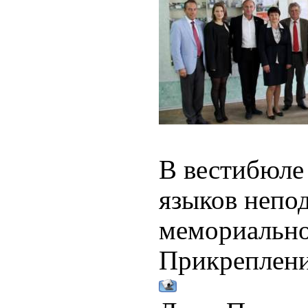
В вестибюле
языков непод
мемориально
Прикреплен