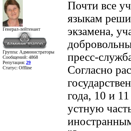
Почти все у
языкам реши
экзамена, уч
Генерал-лейтенант
добровольны
Группа: Администраторы
пресс-служб
Сообщений:
4868
Репутация:
29
Согласно ра
Статус:
Offline
государствен
года, 10 и 
устную часть
иностранным