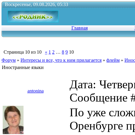
Воскресенье, 09.08.2026, 05:33
Главная
Страница
10
из
10
«
1
2
…
8
9
10
Форум
»
Интересы и все, что к ним прилагается
»
флейм
»
Инос
Иностранные языки
Дата: Четверг
antonina
Сообщение 
По уже сложи
Оренбурге п