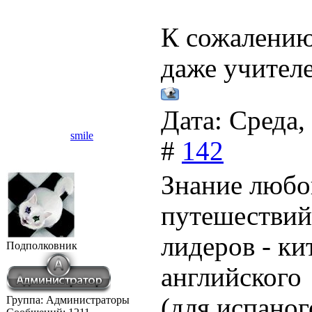
К сожалению,
даже учителе
Дата: Среда,
smile
#
142
Знание любо
путешествий 
лидеров - ки
Подполковник
английского 
(для испано
Группа: Администраторы