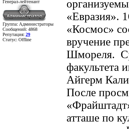
организуемы
Генерал-лейтенант
«Евразия». 1
Группа: Администраторы
«Космос» со
Сообщений:
4868
Репутация:
29
вручение пр
Статус:
Offline
Шмореля. Ср
факультета 
Айгерм Калие
После просм
«Фрайштадт»
атташе по ку