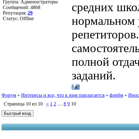
Группа: Администраторы
средних школ
Сообщений:
4868
Репутация:
29
нормальном у
Статус:
Offline
репетиторов
самостоятель
полной отда
заданий.
Форум
»
Интересы и все, что к ним прилагается
»
флейм
»
Инос
Страница
10
из
10
«
1
2
…
8
9
10