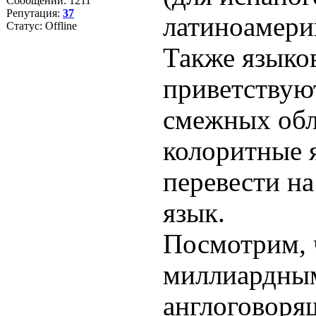
Сообщений:
1211
Репутация:
37
латиноамерик
Статус:
Offline
Также языко
приветствуют
смежных обла
колоритные 
перевести н
язык.
Посмотрим, 
миллиардным
англоговоря