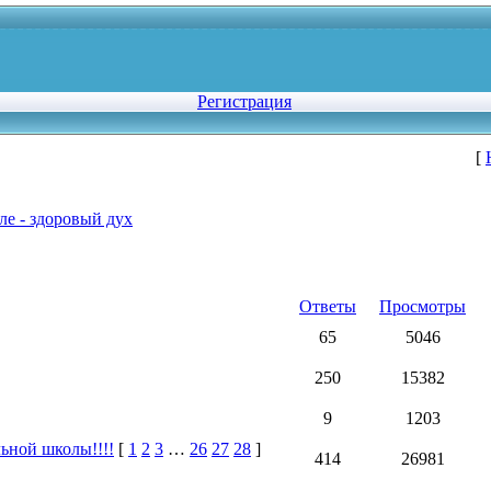
Регистрация
[
ле - здоровый дух
Ответы
Просмотры
65
5046
250
15382
9
1203
ьной школы!!!!
[
1
2
3
…
26
27
28
]
414
26981