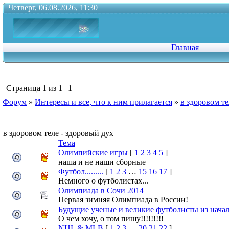
Четверг, 06.08.2026, 11:30
Главная
Страница
1
из
1
1
Форум
»
Интересы и все, что к ним прилагается
»
в здоровом те
в здоровом теле - здоровый дух
Тема
Олимпийские игры
[
1
2
3
4
5
]
наша и не наши сборные
Футбол.........
[
1
2
3
…
15
16
17
]
Немного о футболистах...
Олимпиада в Сочи 2014
Первая зимняя Олимпиада в России!
Будущие ученые и великие футболисты из начал
О чем хочу, о том пишу!!!!!!!!!
NHL & MLB
[
1
2
3
…
20
21
22
]