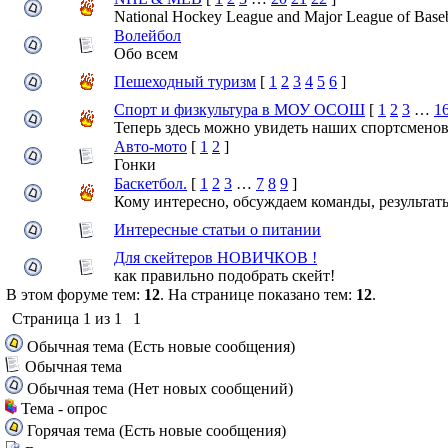
National Hockey League and Major League of Baseb
Волейбол
Обо всем
Пешеходный туризм
[
1
2
3
4
5
6
]
Спорт и физкультура в МОУ ОСОШ
[
1
2
3
…
1
Теперь здесь можно увидеть наших спортсменов
Авто-мото
[
1
2
]
Гонки
Баскетбол.
[
1
2
3
…
7
8
9
]
Кому интересно, обсуждаем команды, результат
Интересные статьи о питании
Для скейтеров НОВИЧКОВ !
как правильно подобрать скейт!
В этом форуме тем:
12
. На странице показано тем:
12
.
Страница
1
из
1
1
Обычная тема (Есть новые сообщения)
Обычная тема
Обычная тема (Нет новых сообщений)
Тема - опрос
Горячая тема (Есть новые сообщения)