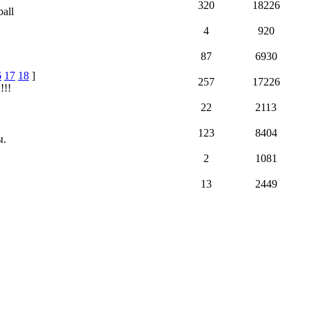
320
18226
all
4
920
87
6930
6
17
18
]
257
17226
!!!
22
2113
123
8404
ы.
2
1081
13
2449