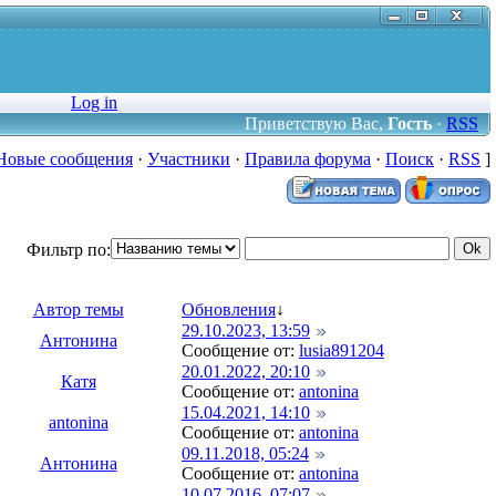
Log in
Приветствую Вас
,
Гость
·
RSS
Новые сообщения
·
Участники
·
Правила форума
·
Поиск
·
RSS
]
Фильтр по:
Автор темы
Обновления
↓
29.10.2023, 13:59
Антонина
Сообщение от:
lusia891204
20.01.2022, 20:10
Катя
Сообщение от:
antonina
15.04.2021, 14:10
antonina
Сообщение от:
antonina
09.11.2018, 05:24
Антонина
Сообщение от:
antonina
10.07.2016, 07:07