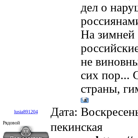
дел о нар
россиянами
На зимней
российские
не виновны
сих пор...
страны, гим
Дата: Воскресень
lusia891204
Рядовой
пекинская