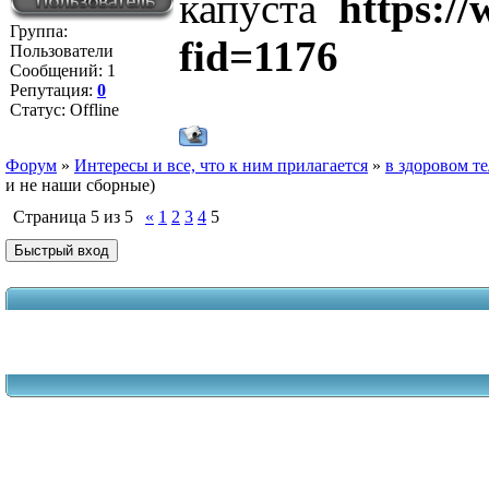
капуста
https:/
Группа:
fid=1176
Пользователи
Сообщений:
1
Репутация:
0
Статус:
Offline
Форум
»
Интересы и все, что к ним прилагается
»
в здоровом те
и не наши сборные)
Страница
5
из
5
«
1
2
3
4
5