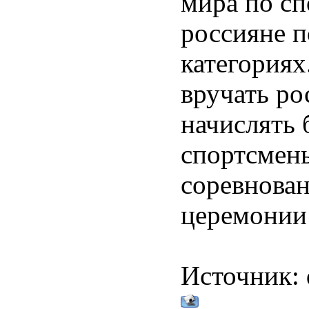
мира по сп
россияне п
категория
вручать ро
начислять 
спортсмены
соревнован
церемонии
Источник: d