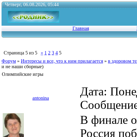
Четверг, 06.08.2026, 05:44
Главная
Страница
5
из
5
«
1
2
3
4
5
Форум
»
Интересы и все, что к ним прилагается
»
в здоровом те
и не наши сборные)
Олимпийские игры
Дата: Поне
antonina
Сообщени
В финале 
Россия поб