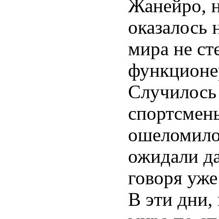
Жанейро, 
оказалось 
мира не ст
функционер
Случилось 
спортсмены
ошеломило 
ожидали да
говоря уже
В эти дни,