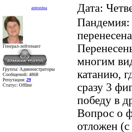
Дата: Четв
antonina
Пандемия:
перенесена.
Перенесен
Генерал-лейтенант
многим вид
Группа: Администраторы
катанию, г
Сообщений:
4868
Репутация:
29
сразу 3 фи
Статус:
Offline
победу в д
Вопрос о 
отложен (с