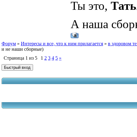
Ты это,
Тать
А наша сборн
Форум
»
Интересы и все, что к ним прилагается
»
в здоровом те
и не наши сборные)
Страница
1
из
5
1
2
3
4
5
»