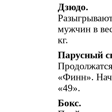
Дзюдо.
Разыгрываютс
мужчин в вес
кг.
Парусный с
Продолжатся
«Финн». Нач
«49».
Бокс.