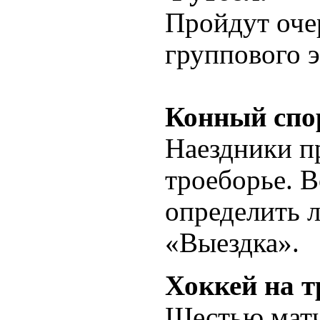
Пройдут оче
группового э
Конный спо
Наездники пр
троеборье. В
определить 
«Выездка».
Хоккей на т
Шестью матч