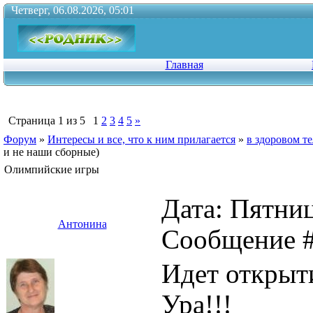
Четверг, 06.08.2026, 05:01
Главная
Страница
1
из
5
1
2
3
4
5
»
Форум
»
Интересы и все, что к ним прилагается
»
в здоровом те
и не наши сборные)
Олимпийские игры
Дата: Пятниц
Антонина
Сообщение 
Идет открыт
Ура!!!