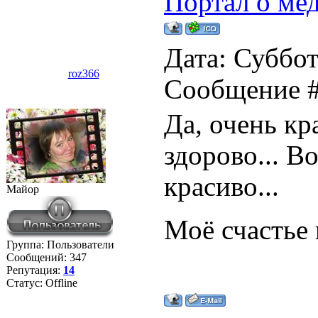
Портал о ме
Дата: Суббота
roz366
Сообщение 
Да, очень к
здорово... В
красиво...
Майор
Моё счастье 
Группа: Пользователи
Сообщений:
347
Репутация:
14
Статус:
Offline