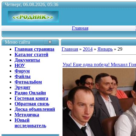
Четверг, 06.08.2026, 05:36
Главная
Меню сайта
Главная страница
Главная
»
2014
»
Январь
»
29
Каталог статей
Документы
Ура! Еще одна победа! Михаил Го
НОУ
Форум
Файлы
Фотоальбом
Эрудит
Радио Онлайн
Гостевая книга
Обратная связь
Доска объявлений
Методичка
Юный
исследователь