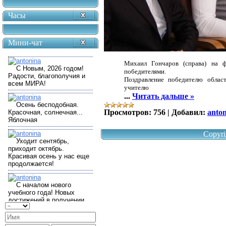
Часы
Мини-чат
Михаил Гончаров (справа) на ф
победителями.
Поздравление победителю обла
учителю
...
Читать дальше »
Просмотров:
756
|
Добавил:
anto
Copyri