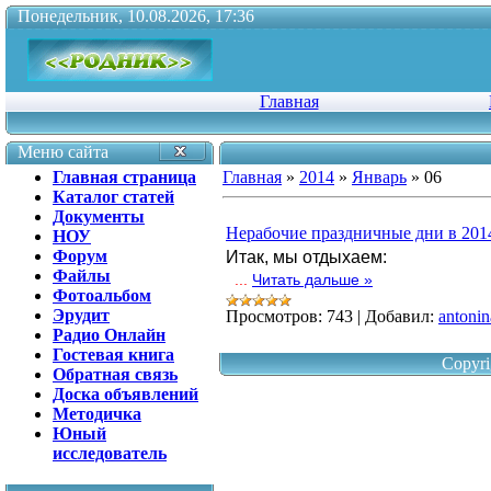
Понедельник, 10.08.2026, 17:36
Главная
Меню сайта
Главная страница
Главная
»
2014
»
Январь
»
06
Каталог статей
Документы
Нерабочие праздничные дни в 201
НОУ
Форум
Итак, мы отдыхаем:
Файлы
...
Читать дальше »
Фотоальбом
Эрудит
Просмотров:
743
|
Добавил:
antonin
Радио Онлайн
Гостевая книга
Copyri
Обратная связь
Доска объявлений
Методичка
Юный
исследователь