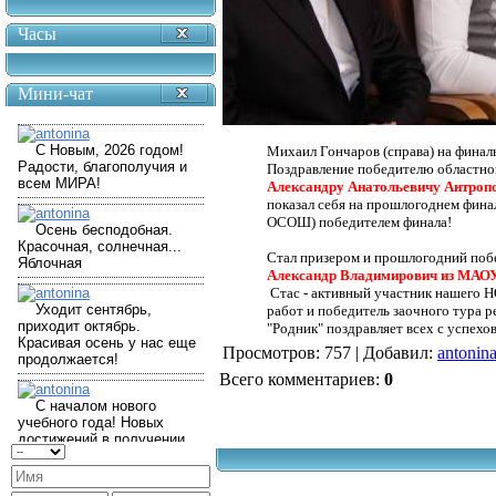
Часы
Мини-чат
Михаил Гончаров (справа) на финаль
Поздравление победителю областн
Александру Анатольевичу Антропо
показал себя на прошлогоднем фина
ОСОШ) победителем финала!
Стал призером и прошлогодний поб
Александр Владимирович
из МАОУ
Стас - активный участник нашего Н
работ и победитель заочного тура р
"Родник" поздравляет всех с успехо
Просмотров
: 757 |
Добавил
:
antonin
Всего комментариев
:
0