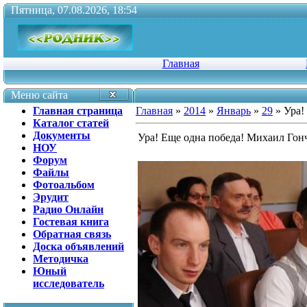
Пятница, 07.08.2026, 18:54
Главная
Меню сайта
Главная страница
Главная
»
2014
»
Январь
»
29
» Ура!
Каталог статей
Документы
Ура! Еще одна победа! Михаил Гон
НОУ
Форум
Файлы
Фотоальбом
Эрудит
Радио Онлайн
Гостевая книга
Обратная связь
Доска объявлений
Методичка
Юный
исследователь