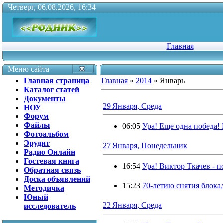
Четверг, 06.08.2026, 16:34
Главная
Меню сайта
Главная страница
Главная
»
2014
»
Январь
Каталог статей
Документы
29 Января, Среда
НОУ
Форум
Файлы
06:05
Ура! Еще одна победа!
Фотоальбом
Эрудит
27 Января, Понедельник
Радио Онлайн
Гостевая книга
16:54
Ура! Виктор Ткачев - 
Обратная связь
Доска объявлений
15:23
70-летию снятия блока
Методичка
Юный
22 Января, Среда
исследователь