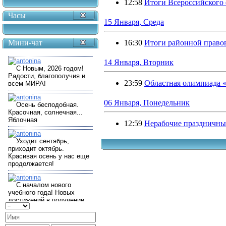
12:58
Итоги Всероссийского
Часы
15 Января, Среда
Мини-чат
16:30
Итоги районной право
14 Января, Вторник
23:59
Областная олимпиада 
06 Января, Понедельник
12:59
Нерабочие праздничные