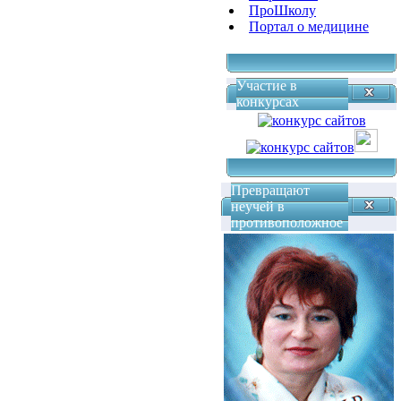
ПроШколу
Портал о медицине
Участие в
конкурсах
Превращают
неучей в
противоположное