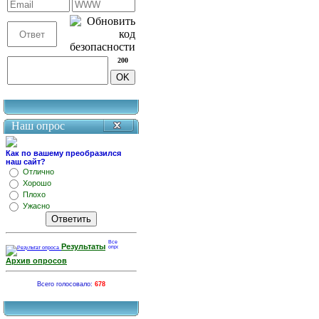
200
Наш опрос
Как по вашему преобразился
наш сайт?
Отлично
Хорошо
Плохо
Ужасно
Результаты
Архив опросов
Всего голосовало:
678