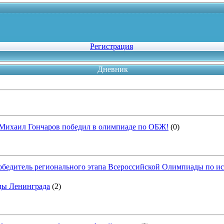
Регистрация
Дневник
 Михаил Гончаров победил в олимпиаде по ОБЖ!
(0)
победитель регионального этапа Всероссийской Олимпиады по и
ды Ленинграда
(2)