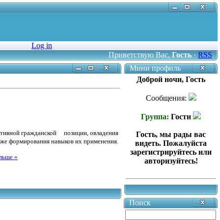
Log in
Приветствую Вас
,
Гость
·
RSS
Мини профиль
Доброй ночи, Гость
Сообщения:
Группа:
Гости
ктивной гражданской
позиции, овладения
Гость, мы рады вас
акже формирования навыков их применения.
видеть. Пожалуйста
зарегистрируйтесь или
льше »
авторизуйтесь!
Поиск