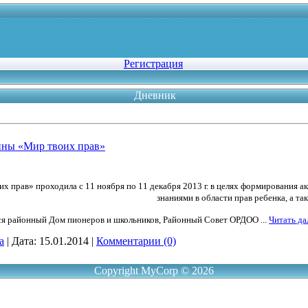
Регистрация
Дневник
ины «Мир твоих прав»
х прав» проходила с 11 ноября по 11 декабря 2013 г. в целях формирования а
знаниями в области прав ребенка, а т
ся районный Дом пионеров и школьников, Районный Совет ОРДОО
...
Читать да
a
|
Дата:
15.01.2014
|
Комментарии (0)
Copyright MyCorp © 2026