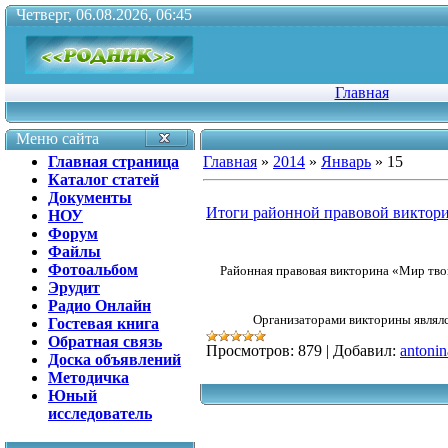
Четверг, 06.08.2026, 06:45
Главная
Меню сайта
Главная страница
Главная
»
2014
»
Январь
»
15
Каталог статей
Документы
Итоги районной правовой виктор
НОУ
Форум
Файлы
Фотоальбом
Районная правовая викторина «Мир твои
Эрудит
Радио Онлайн
Организаторами викторины являл
Гостевая книга
Обратная связь
Просмотров:
879
|
Добавил:
antonin
Доска объявлений
Методичка
Юный
исследователь