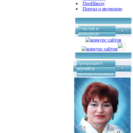
ПроШколу
Портал о медицине
Участие в
конкурсах
Превращают
неучей в
противоположное