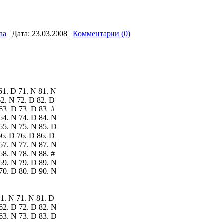
na
|
Дата:
23.03.2008
|
Комментарии (0)
61. D 71. N 81. N
62. N 72. D 82. D
63. D 73. D 83. #
64. N 74. D 84. N
65. N 75. N 85. D
66. D 76. D 86. D
67. N 77. N 87. N
68. N 78. N 88. #
69. N 79. D 89. N
70. D 80. D 90. N
61. N 71. N 81. D
62. D 72. D 82. N
63. N 73. D 83. D