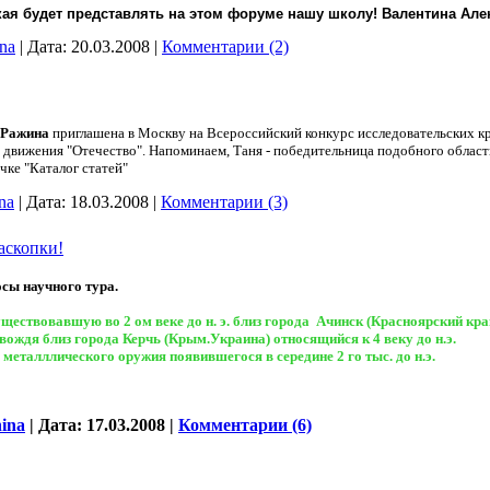
ая будет представлять на этом форуме нашу школу! Валентина Ал
ina
|
Дата:
20.03.2008
|
Комментарии (2)
 Ражина
приглашена в Москву на Всероссийский конкурс исследовательских кр
 движения "Отечество". Напоминаем, Таня - победительница подобного областн
чке "Каталог статей
"
na
|
Дата:
18.03.2008
|
Комментарии (3)
аскопки!
сы научного тура.
уществовавшую во 2 ом веке до н. э. близ города Ачинск (Красноярский кра
вождя близ города Керчь (Крым.Украина) относящийся к 4 веку до н.э.
 металллического оружия появившегося в середине 2 го тыс. до н.э.
nina
|
Дата:
17.03.2008
|
Комментарии (6)