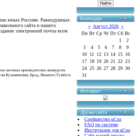
Календарь
ание юных Россиян. Равнодушных
ешкольного сайта и нашего
«
Август 2026
»
оздание электронной почты всем
Пн
Вт
Ср
Чт
Пт
Сб
Вс
1
2
3
4
5
6
7
8
9
10
11
12
13
14
15
16
17
18
19
20
21
22
23
24
25
26
27
28
29
30
ров заочных краеведческих конкурсов.
ели Кузьминовки, Брод, Нижнего Гумбета
31
Фотофакт
Друзья сайта
Сообщество uCoz
FAQ по системе
Инструкции для uCoz
Сайт нашей школы