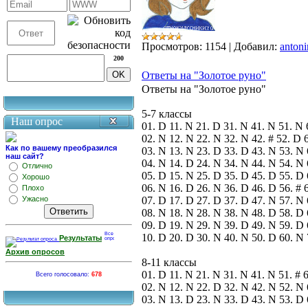
Просмотров:
1154
|
Добавил:
antoni
200
Ответы на "Золотое руно"
Ответы на "Золотое руно"
5-7 классы
Наш опрос
01. D 11. N 21. D 31. N 41. N 51. N 
02. N 12. N 22. N 32. N 42. # 52. D 
Как по вашему преобразился
03. N 13. N 23. D 33. D 43. N 53. N 
наш сайт?
04. N 14. D 24. N 34. N 44. N 54. N 
Отлично
05. D 15. N 25. D 35. D 45. D 55. D 
Хорошо
06. N 16. D 26. N 36. D 46. D 56. # 
Плохо
Ужасно
07. D 17. D 27. D 37. D 47. N 57. N 
08. N 18. N 28. N 38. N 48. D 58. D 
09. D 19. N 29. N 39. D 49. N 59. D 
10. D 20. D 30. N 40. N 50. D 60. N 
Результаты
Архив опросов
8-11 классы
01. D 11. N 21. N 31. N 41. N 51. # 
Всего голосовало:
678
02. N 12. N 22. D 32. N 42. N 52. N 
03. N 13. D 23. N 33. D 43. N 53. D 