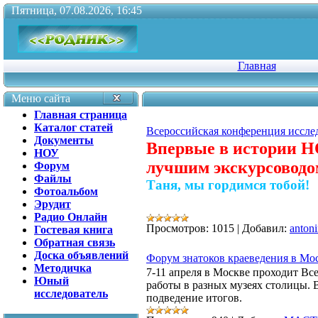
Пятница, 07.08.2026, 16:45
Главная
Меню сайта
Главная страница
Каталог статей
Всероссийская конференция иссле
Документы
Впервые в истории Н
НОУ
лучшим экскурсоводо
Форум
Файлы
Таня, мы гордимся тобой!
Фотоальбом
Эрудит
Радио Онлайн
Просмотров:
1015
|
Добавил:
anton
Гостевая книга
Обратная связь
Доска объявлений
Форум знатоков краеведения в Мо
Методичка
7-11 апреля в Москве проходит Вс
Юный
работы в разных музеях столицы. 
исследователь
подведение итогов.