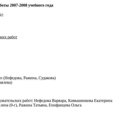
оты 2007-2008 учебного года
к»
ких работ
 (Нефедова, Ражина, Судакова)
авлева)
вательских работ: Нефедова Варвара, Камышникова Екатерина (
Алена (9-г), Ражина Татьяна, Епифанцева Ольга