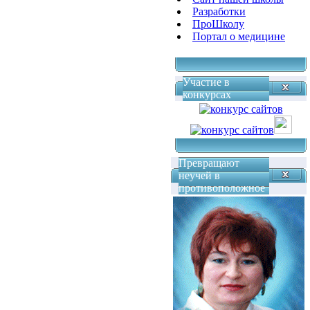
Разработки
ПроШколу
Портал о медицине
Участие в
конкурсах
Превращают
неучей в
противоположное