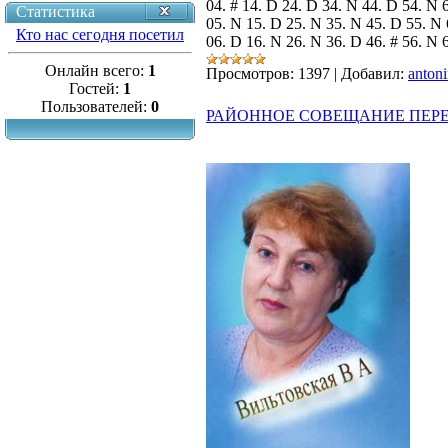
04. # 14. D 24. D 34. N 44. D 54. N 
Статистика
05. N 15. D 25. N 35. N 45. D 55. N 
Кто нас сегодня посетил
06. D 16. N 26. N 36. D 46. # 56. N 
Онлайн всего:
1
Просмотров:
1397
|
Добавил:
anton
Гостей:
1
Пользователей:
0
РАЙОННОЕ СОВЕЩАНИЕ ПЕР