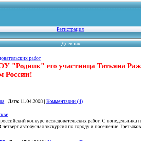
Регистрация
Дневник
довательских работ
ОУ "Родник" его участница Татьяна Ра
м России!
ina
|
Дата:
11.04.2008
|
Комментарии (4)
скве
ероссийский конкурс исследовательских работ. С понедельника 
В четверг автобусная экскурсия по городу и посещение Третьяко