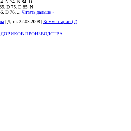
64. N 74. N 84. D
65. D 75. D 85. N
66. D 76.
...
Читать дальше »
ina
|
Дата:
22.03.2008
|
Комментарии (2)
ЕДОВИКОВ ПРОИЗВОДСТВА