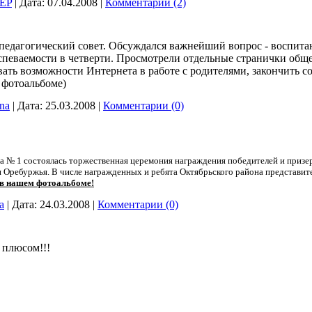
EP
|
Дата:
07.04.2008
|
Комментарии (2)
едагогический совет. Обсуждался важнейший вопрос - воспит
спеваемости в четверти. Просмотрели отдельные странички общ
ать возможности Интернета в работе с родителями, закончить с
 фотоальбоме)
ina
|
Дата:
25.03.2008
|
Комментарии (0)
жа № 1 состоялась торжественная церемония награждения победителей и призе
 Оребуржья. В числе награжденных и ребята Октябрьского района представит
в нашем фотоальбоме!
a
|
Дата:
24.03.2008
|
Комментарии (0)
 плюсом!!!