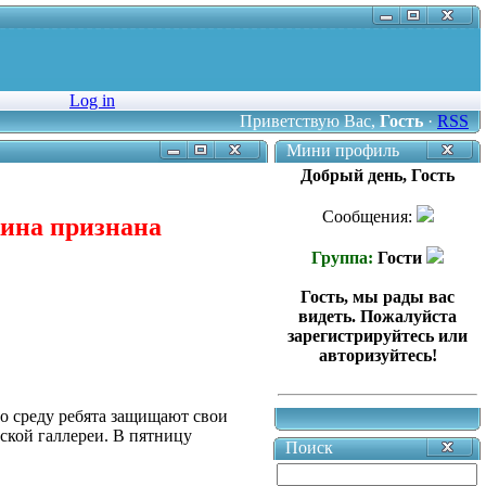
Log in
Приветствую Вас
,
Гость
·
RSS
Мини профиль
Добрый день, Гость
Сообщения:
жина признана
Группа:
Гости
Гость, мы рады вас
видеть. Пожалуйста
зарегистрируйтесь или
авторизуйтесь!
по среду ребята защищают свои
вской галлереи. В пятницу
Поиск