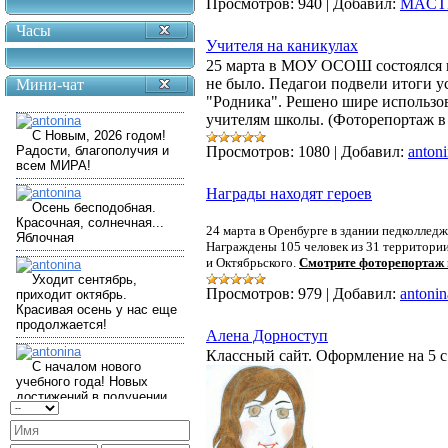
Просмотров:
940
|
Добавил:
MACT
Часы
Учителя на каникулах
25 марта в МОУ ОСОШ состоялся п
не было. Педагои подвели итоги у
Мини-чат
"Родника". Решено шире использов
учителям школы. (Фоторепортаж в
Просмотров:
1080
|
Добавил:
anton
Награды находят героев
24 марта в Оренбурге в здании педколлед
Награждены 105 человек из 31 территории
и Октябрьского.
Смотрите фоторепортаж 
Просмотров:
979
|
Добавил:
antonin
Алена Дорноступ
Классный сайт. Оформление на 5 с