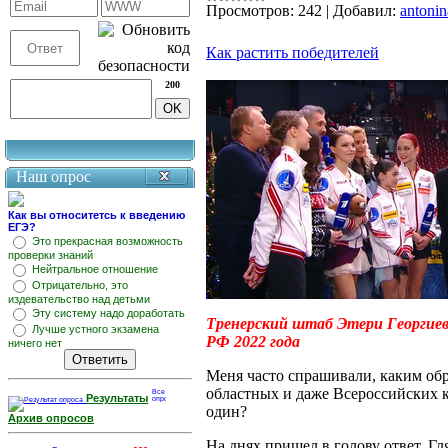
Просмотров:
242
|
Добавил:
antonin
Как растить победителей
200
Наш опрос
Как вы относитетсь к введению
ЕГЭ?
Это прекрасная возможность
проверки знаний
Нейтральное отношение
Отрицательно, это
издевательство над детьми
Эту систему надо доработать
Тренерский штаб Этери Георгиев
Лучше устного экзамена
РФ 2022 года
ничего нет
Меня часто спрашивали, каким об
областных и даже Всероссийских к
Результаты
один?
Архив опросов
На днях пришел в голову ответ. Гл