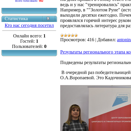
Всего голосовало:
982
ведь и у нас "тренировались" пра
Например, в ""Золотом Руне" (ист
выходили десятки ежегодно. Почему
Статистика
проявлялся горячий интерес руков
Кто нас сегодня посетил
предоставлялась литература для р
Онлайн всего:
1
Просмотров:
416
|
Добавил:
antonin
Гостей:
1
Пользователей:
0
Результаты регионального этапа к
Подведены результаты регионально
В очередной раз победительнице
О.А.Воропаевой. Это Кадочникова