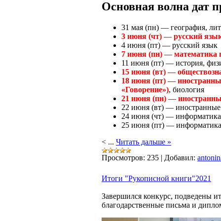
Основная волна дат п
31 мая (пн) — география, ли
3 июня (чт) — русский язы
4 июня (пт) — русский язык
7 июня (пн) — математика
11 июня (пт) — история, физ
15 июня (вт) — обществозн
18 июня (пт) — иностранны
«Говорение»)
, биология
21 июня (пн) — иностранны
22 июня (вт) — иностранные 
24 июня (чт) — информатик
25 июня (пт) — информатик
<
...
Читать дальше »
Просмотров:
235
|
Добавил:
antonin
Итоги "Рукописной книги"2021
Завершился конкурс, подведены ит
благодарственные письма и дипло