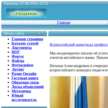
Пятница, 07.08.2026, 02:55
Главная
Меню сайта
Главная страница
Каталог статей
Всероссийский конкурсах професс
Документы
НОУ
Мы неоднократно писали об успе
Форум
учителя английского языка Пикало
Файлы
Фотоальбом
Наталья Александровна в очередно
Эрудит
всероссийского конкурса педагоги
Радио Онлайн
Гостевая книга
Обратная связь
Доска объявлений
Методичка
Юный
исследователь