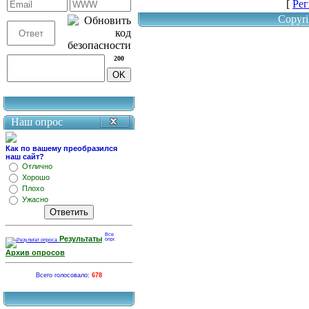
[
Рег
Copyri
200
Наш опрос
Как по вашему преобразился
наш сайт?
Отлично
Хорошо
Плохо
Ужасно
Результаты
Архив опросов
Всего голосовало:
678