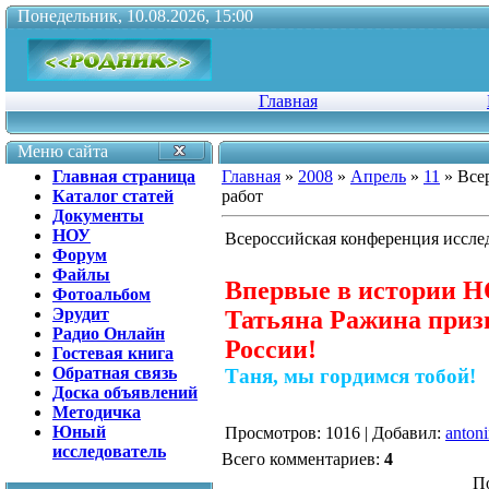
Понедельник, 10.08.2026, 15:00
Главная
Меню сайта
Главная страница
Главная
»
2008
»
Апрель
»
11
» Все
Каталог статей
работ
Документы
НОУ
Всероссийская конференция иссле
Форум
Файлы
Впервые в истории Н
Фотоальбом
Эрудит
Татьяна Ражина приз
Радио Онлайн
России!
Гостевая книга
Обратная связь
Таня, мы гордимся тобой!
Доска объявлений
Методичка
Юный
Просмотров
: 1016 |
Добавил
:
anton
исследователь
Всего комментариев
:
4
П