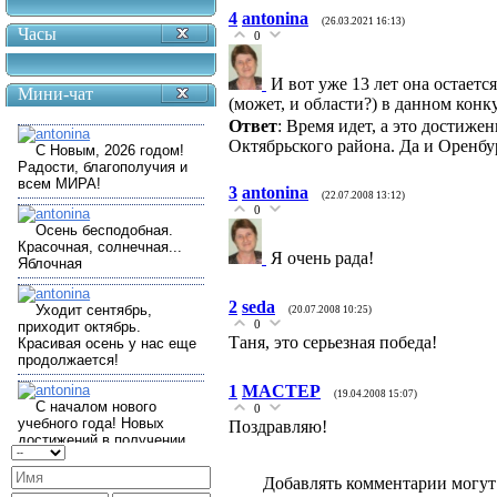
4
antonina
(26.03.2021 16:13)
Часы
0
И вот уже 13 лет она остает
Мини-чат
(может, и области?) в данном конк
Ответ
: Время идет, а это достиж
Октябрьского района. Да и Оренбур
3
antonina
(22.07.2008 13:12)
0
Я очень рада!
2
seda
(20.07.2008 10:25)
0
Таня, это серьезная победа!
1
MACTEP
(19.04.2008 15:07)
0
Поздравляю!
Добавлять комментарии могут