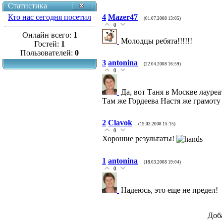
Статистика
Кто нас сегодня посетил
4
Mazer47
(01.07.2008 13:05)
0
Онлайн всего:
1
Молодцы ребята!!!!!!
Гостей:
1
Пользователей:
0
3
antonina
(22.04.2008 16:59)
0
Да, вот Таня в Москве лауре
Там же Гордеева Настя же грамоту 
2
Clavok
(19.03.2008 15:15)
0
Хорошие результаты!
1
antonina
(18.03.2008 19:04)
0
Надеюсь, это еще не предел!
Доб