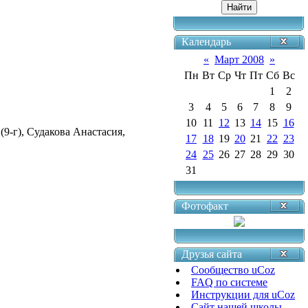
Календарь
«
Март 2008
»
Пн
Вт
Ср
Чт
Пт
Сб
Вс
1
2
3
4
5
6
7
8
9
10
11
12
13
14
15
16
9-г), Судакова Анастасия,
17
18
19
20
21
22
23
24
25
26
27
28
29
30
31
Фотофакт
Друзья сайта
Сообщество uCoz
FAQ по системе
Инструкции для uCoz
Сайт нашей школы