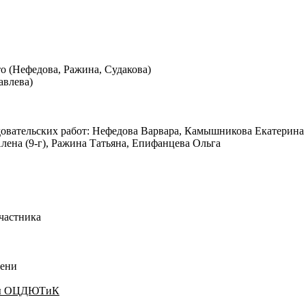
 (Нефедова, Ражина, Судакова)
авлева)
вательских работ: Нефедова Варвара, Камышникова Екатерина (
Алена (9-г), Ражина Татьяна, Епифанцева Ольга
участника
пени
рсы ОЦДЮТиК