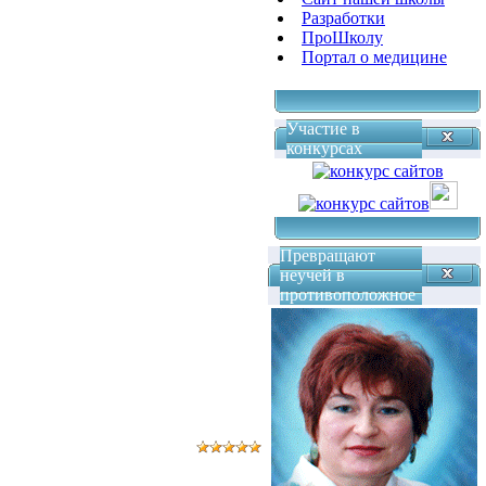
Разработки
ПроШколу
Портал о медицине
Участие в
конкурсах
Превращают
неучей в
противоположное