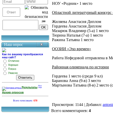
НОУ «Родник» 1 место
Областной литературный конкурс 
Жиляева Анастасия Диплом
200
Гордеева Анастасия Диплом
Мазарюк Владимир (5-а) 1 место
Тюрина Наталья (7-а) 1 место
Ражина Татьяна 1 место
Наш опрос
ООЗИИ «Эхо времен»
Как по вашему преобразился
наш сайт?
Работа Нефедовой отправлена в М
Отлично
Хорошо
Районная олимпиада по истории
Плохо
Ужасно
Гордеева 1 место (среди 9 кл)
Баранова Анна (9-в) 3 место
Мартынова Татьяна (8-в) 2 место (с
Результаты
Архив опросов
Всего голосовало:
678
Просмотров
: 1144 |
Добавил
:
antoni
Всего комментариев
:
4