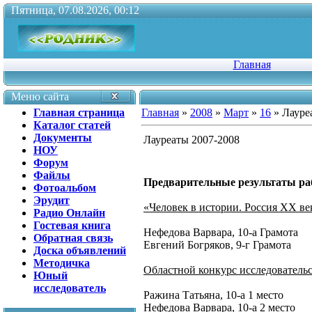
Пятница, 07.08.2026, 00:12
Главная
Меню сайта
Главная страница
Главная
»
2008
»
Март
»
16
» Лауре
Каталог статей
Документы
Лауреаты 2007-2008
НОУ
Форум
Файлы
Предварительные результаты раб
Фотоальбом
Эрудит
«Человек в истории. Россия XX ве
Радио Онлайн
Гостевая книга
Нефедова Варвара, 10-а Грамота
Обратная связь
Евгений Богряков, 9-г Грамота
Доска объявлений
Методичка
Областной конкурс исследовательс
Юный
исследователь
Ражина Татьяна, 10-а 1 место
Нефедова Варвара, 10-а 2 место