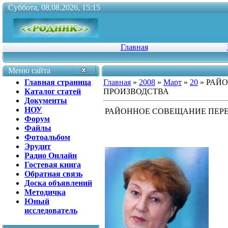
Суббота, 08.08.2026, 15:15
Главная
Меню сайта
Главная страница
Главная
»
2008
»
Март
»
20
» РАЙ
Каталог статей
ПРОИЗВОДСТВА
Документы
НОУ
РАЙОННОЕ СОВЕЩАНИЕ ПЕР
Форум
Файлы
Фотоальбом
Эрудит
Радио Онлайн
Гостевая книга
Обратная связь
Доска объявлений
Методичка
Юный
исследователь