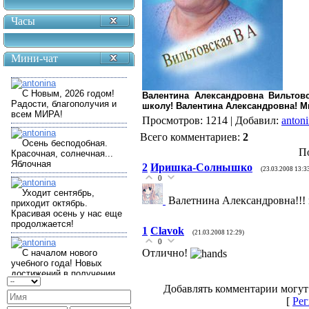
Часы
Мини-чат
Валентина Александровна Вильтов
школу! Валентина Александровна! М
Просмотров
: 1214 |
Добавил
:
anton
Всего комментариев
:
2
П
2
Иришка-Солнышко
(23.03.2008 13:3
0
Валетнина Александровна!!! 
1
Clavok
(21.03.2008 12:29)
0
Отлично!
Добавлять комментарии могут
[
Рег