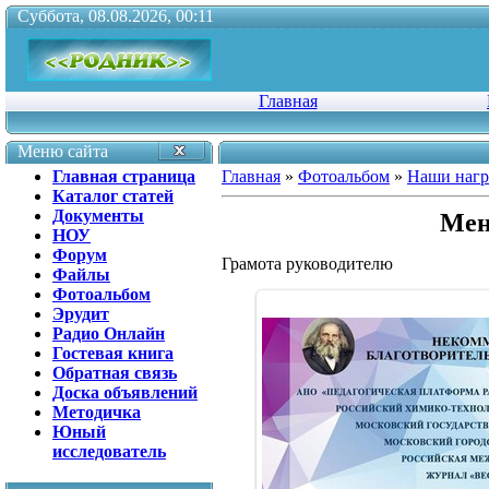
Суббота, 08.08.2026, 00:11
Главная
Меню сайта
Главная страница
Главная
»
Фотоальбом
»
Наши наг
Каталог статей
Документы
Мен
НОУ
Форум
Грамота руководителю
Файлы
Фотоальбом
Эрудит
Радио Онлайн
Гостевая книга
Обратная связь
Доска объявлений
Методичка
Юный
исследователь