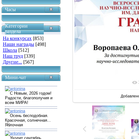
Часы
Категории
раздела
На конкурсах
[853]
Наши награды
[498]
Школа
[512]
Наш труд
[339]
Другие...
[567]
Мини-чат
В реальн
Добавлен