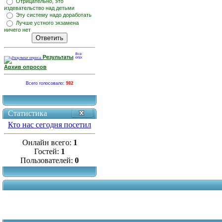
Отрицательно, это
издевательство над детьми
Эту систему надо доработать
Лучше устного экзамена
ничего нет
Результаты
Архив опросов
Всего голосовало:
982
Статистика
Кто нас сегодня посетил
Онлайн всего:
1
Гостей:
1
Пользователей:
0