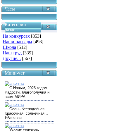
Часы
Категории
раздела
На конкурсах
[853]
Наши награды
[498]
Школа
[512]
Наш труд
[339]
Другие...
[567]
Мини-чат