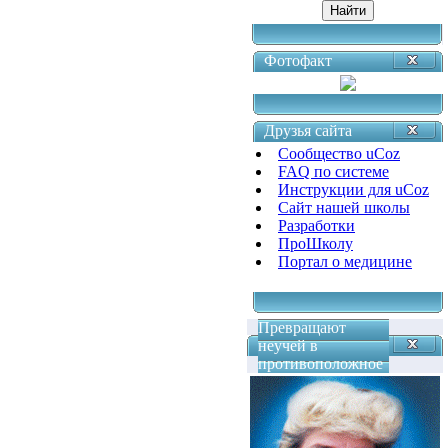
Фотофакт
Друзья сайта
Сообщество uCoz
FAQ по системе
Инструкции для uCoz
Сайт нашей школы
Разработки
ПроШколу
Портал о медицине
Превращают
неучей в
противоположное