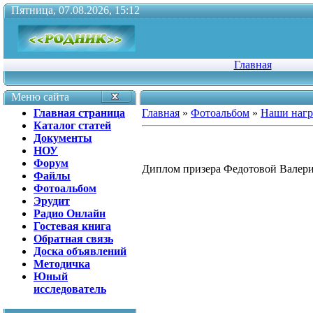
Пятница, 07.08.2026, 15:12
Главная
Меню сайта
Главная страница
Главная
»
Фотоальбом
»
Наши наг
Каталог статей
Документы
НОУ
Форум
Диплом призера Федотовой Валер
Файлы
Фотоальбом
Эрудит
Радио Онлайн
Гостевая книга
Обратная связь
Доска объявлений
Методичка
Юный
исследователь