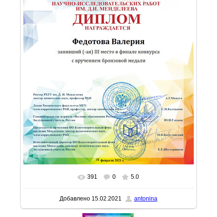
391
0
5.0
В реальном размере
1126x1600
/ 359.1Kb
Добавлено
15.02.2021
antonina