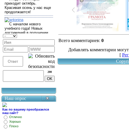
Всего комментариев
:
0
Добавлять комментарии могут
[
Рег
Copyri
200
Наш опрос
Как по вашему преобразился
наш сайт?
Отлично
Хорошо
Плохо