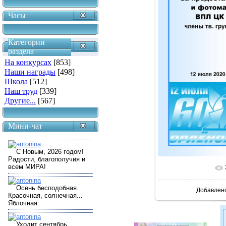
Часы
Категории
раздела
На конкурсах
[853]
Наши награды
[498]
Школа
[512]
Наш труд
[339]
Другие...
[567]
Мини-чат
В реально
Добавлен