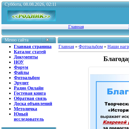
Суббота, 08.08.2026, 02:11
Главная
Меню сайта
Главная страница
Главная
»
Фотоальбом
»
Наши наг
Каталог статей
Документы
Благода
НОУ
Форум
Файлы
Фотоальбом
Эрудит
Радио Онлайн
Гостевая книга
Обратная связь
Доска объявлений
Методичка
Юный
исследователь