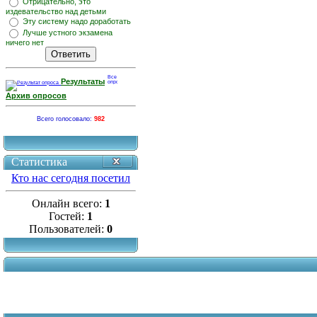
Отрицательно, это
издевательство над детьми
Эту систему надо доработать
Лучше устного экзамена
ничего нет
Результаты
Архив опросов
Всего голосовало:
982
Статистика
Кто нас сегодня посетил
Онлайн всего:
1
Гостей:
1
Пользователей:
0