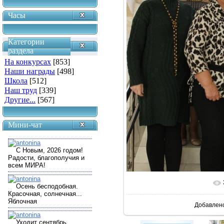
Часы
Категории
раздела
На конкурсах
[853]
Наши награды
[498]
Школа
[512]
Наш труд
[339]
Другие...
[567]
Мини-чат
В реальн
Добавлен