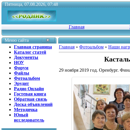
Пятница, 07.08.2026, 07:48
Главная
Меню сайта
Главная страница
Главная
»
Фотоальбом
»
Наши наг
Каталог статей
Документы
Касталь
НОУ
Форум
29 ноября 2019 год. Оренбург. Фин
Файлы
Фотоальбом
Эрудит
Радио Онлайн
Гостевая книга
Обратная связь
Доска объявлений
Методичка
Юный
исследователь