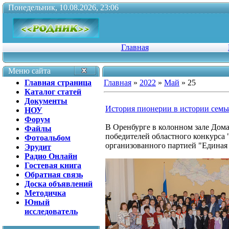
Понедельник, 10.08.2026, 23:06
Главная
Меню сайта
Главная страница
Главная
»
2022
»
Май
»
25
Каталог статей
Документы
История пионерии в истории семь
НОУ
Форум
В Оренбурге в колонном зале Дома
Файлы
победителей областного конкурса
Фотоальбом
организованного партией "Единая 
Эрудит
Радио Онлайн
Гостевая книга
Обратная связь
Доска объявлений
Методичка
Юный
исследователь