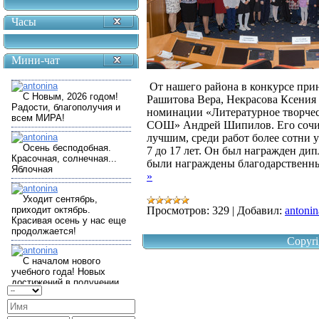
Часы
Мини-чат
От нашего района в конкурсе при
Рашитова Вера, Некрасова Ксения
номинации «Литературное творчест
СОШ» Андрей Шипилов. Его сочин
лучшим, среди работ более сотни у
7 до 17 лет. Он был награжден ди
были награждены благодарственны
»
Просмотров:
329
|
Добавил:
antonin
Copyri