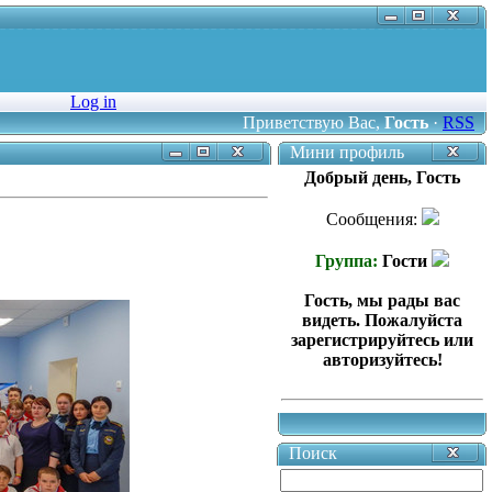
Log in
Приветствую Вас
,
Гость
·
RSS
Мини профиль
Добрый день, Гость
Сообщения:
Группа:
Гости
Гость, мы рады вас
видеть. Пожалуйста
зарегистрируйтесь или
авторизуйтесь!
Поиск