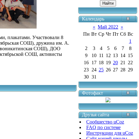
Календарь
«
Май 2022
»
Пн
Вт
Ср
Чт
Пт
Сб
Вс
ми, плакатами. Участвовали 8
1
тябрьская СОШ), дружина им. А.
2
3
4
5
6
7
8
Новоникитинская СОШ), ДОО
Октябрьской СОШ, активисты
9
10
11
12
13
14
15
16
17
18
19
20
21
22
23
24
25
26
27
28
29
30
31
Фотофакт
Друзья сайта
Сообщество uCoz
FAQ по системе
Инструкции для uCoz
Сайт нашей школы