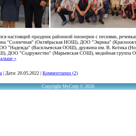
лся настоящий праздник районной пионерии с песнями, речевка
жина "Солнечная" (Октябрьская НОШ), ДОО "Эврика" (Красноок
ОО "Надежда" (Васильевская ООШ), дружина им. В. Котика (
Ш), ДОО "Содружество" (Марьевская СОШ), медийная группа 
дальше »
a
|
Дата:
20.05.2022
|
Комментарии (2)
Copyright MyCorp © 2026