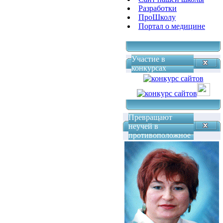
Разработки
ПроШколу
Портал о медицине
Участие в
конкурсах
Превращают
неучей в
противоположное