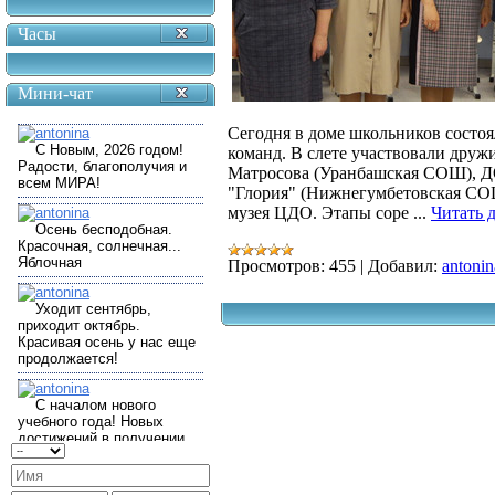
Часы
Мини-чат
Сегодня в доме школьников состоя
команд. В слете участвовали дру
Матросова (Уранбашская СОШ), Д
"Глория" (Нижнегумбетовская СО
музея ЦДО. Этапы соре
...
Читать 
Просмотров:
455
|
Добавил:
antonin