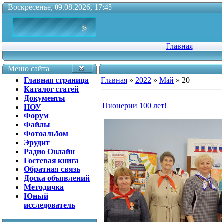
Воскресенье, 09.08.2026, 17:45
Главная
Меню сайта
Главная страница
Главная
»
2022
»
Май
»
20
Каталог статей
Документы
Пионерии 100 лет!
НОУ
Форум
Файлы
Фотоальбом
Эрудит
Радио Онлайн
Гостевая книга
Обратная связь
Доска объявлений
Методичка
Юный
исследователь