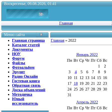
Воскресенье, 09.08.2026, 01:41
Главная
Меню сайта
Главная страница
Главная
»
2022
Каталог статей
Документы
НОУ
Январь 2022
Форум
Пн
Вт
Ср
Чт
Пт
Сб
Вс
Файлы
1
2
Фотоальбом
Эрудит
3
4
5
6
7
8
9
Радио Онлайн
10
11
12
13
14
15
16
Гостевая книга
17
18
19
20
21
22
23
Обратная связь
24
25
26
27
28
29
30
Доска объявлений
Методичка
31
Юный
Апрель 2022
исследователь
Пн
Вт
Ср
Чт
Пт
Сб
Вс