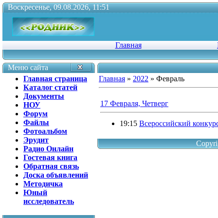
Воскресенье, 09.08.2026, 11:51
Главная
Меню сайта
Главная страница
Главная
»
2022
»
Февраль
Каталог статей
Документы
17 Февраля, Четверг
НОУ
Форум
Файлы
19:15
Всероссийский конкур
Фотоальбом
Эрудит
Copyri
Радио Онлайн
Гостевая книга
Обратная связь
Доска объявлений
Методичка
Юный
исследователь