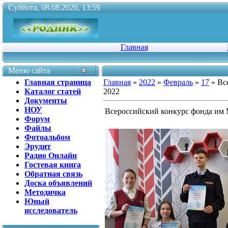
Суббота, 08.08.2026, 13:59
Главная
Меню сайта
Главная страница
Главная
»
2022
»
Февраль
»
17
» Вс
Каталог статей
2022
Документы
НОУ
Всероссийский конкурс фонда им 
Форум
Файлы
Фотоальбом
Эрудит
Радио Онлайн
Гостевая книга
Обратная связь
Доска объявлений
Методичка
Юный
исследователь