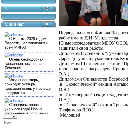
Часы
Мини-чат
Подведены итоги Финала Всеросси
работ имени Д.И. Менделеева
Юные исследователи МБОУ ОСОШ п
защитили свои работы
Дипломом II степени в "Гуманита
Дарья. (научный руководитель Куз
Дипломом III степени в секции "
производства" награждена Пронюк
Э.А.)
Дипломами Финалистов Всероссий
в "Экологической" секции Асташ
О.Я.)
в "Инженерной" секции Кадочник
О.А.)
в "Экологической" секции Трофим
Трофимова Я.Ю.)
Молодцы!