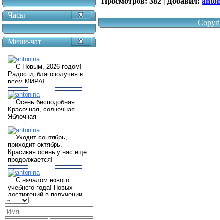
Просмотров:
382
|
Добавил:
anto
Часы
Copyri
Мини-чат