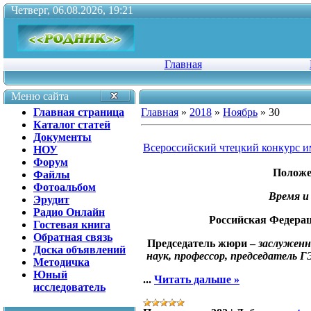
Четверг, 06.08.2026, 19:21
Главная
Меню сайта
Главная страница
Главная
»
2018
»
Ноябрь
»
30
Каталог статей
Документы
Всероссийский чтецкий конкурс и
НОУ
Форум
Положе
Файлы
Фотоальбом
Время и
Эрудит
Радио Онлайн
Российская Федераци
Гостевая книга
Обратная связь
Председатель жюри –
заслуженн
Доска объявлений
наук, профессор, председател
Методичка
Юный
...
Читать дальше »
исследователь