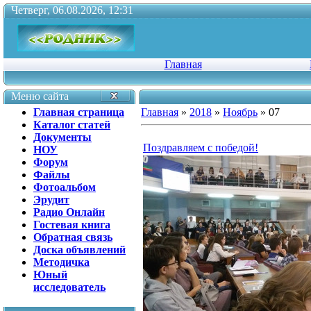
Четверг, 06.08.2026, 12:31
Главная
Меню сайта
Главная страница
Главная
»
2018
»
Ноябрь
»
07
Каталог статей
Документы
Поздравляем с победой!
НОУ
Форум
Файлы
Фотоальбом
Эрудит
Радио Онлайн
Гостевая книга
Обратная связь
Доска объявлений
Методичка
Юный
исследователь