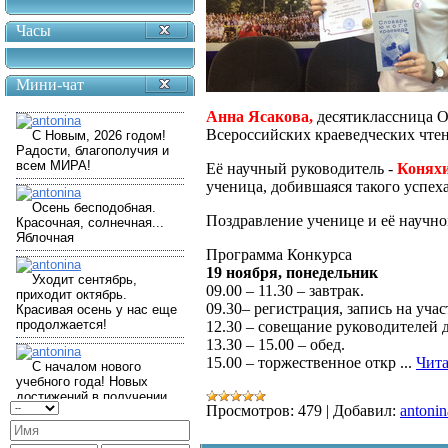
Часы
Мини-чат
Анна Ясакова,
десятиклассница 
Всероссийских краеведческих чте
Её научный руководитель -
Коняхи
ученица, добившаяся такого успеха
Поздравление ученице и её научн
Программа Конкурса
19 ноября, понедельник
09.00 – 11.30 – завтрак.
09.30– регистрация, запись на учас
12.30 – совещание руководителей де
13.30 – 15.00 – обед.
15.00 – торжественное откр
...
Чита
Просмотров:
479
|
Добавил:
antonin