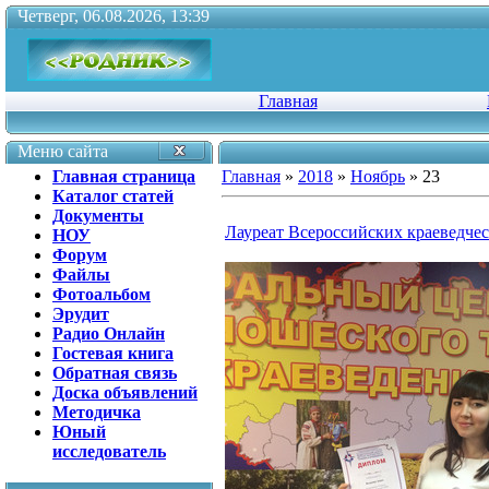
Четверг, 06.08.2026, 13:39
Главная
Меню сайта
Главная страница
Главная
»
2018
»
Ноябрь
»
23
Каталог статей
Документы
Лауреат Всероссийских краеведче
НОУ
Форум
Файлы
Фотоальбом
Эрудит
Радио Онлайн
Гостевая книга
Обратная связь
Доска объявлений
Методичка
Юный
исследователь