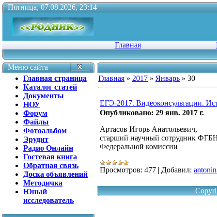
Пятница, 07.08.2026, 23:14
Главная
Меню сайта
Главная страница
Главная
»
2017
»
Январь
»
30
Каталог статей
Документы
ЕГЭ-2017. Видеоконсультации. Ис
НОУ
Опубликовано: 29 янв. 2017 г.
Форум
Файлы
Артасов Игорь Анатольевич,
Фотоальбом
старший научный сотрудник ФГБН
Эрудит
Федеральной комиссии
Радио Онлайн
Гостевая книга
Обратная связь
Просмотров:
477
|
Добавил:
antonin
Доска объявлений
Методичка
Copyri
Юный
исследователь