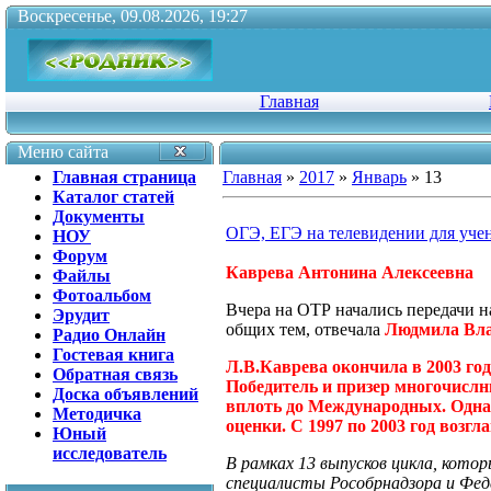
Воскресенье, 09.08.2026, 19:27
Главная
Меню сайта
Главная страница
Главная
»
2017
»
Январь
»
13
Каталог статей
Документы
ОГЭ, ЕГЭ на телевидении для учен
НОУ
Форум
Каврева Антонина Алексеевна
Файлы
Фотоальбом
Вчера на ОТР начались передачи н
Эрудит
общих тем, отвечала
Людмила Вла
Радио Онлайн
Гостевая книга
Л.В.Каврева окончила в 2003 го
Обратная связь
Победитель и призер многочислн
Доска объявлений
вплоть до Международных. Одна
Методичка
оценки. С 1997 по 2003 год возг
Юный
исследователь
В рамках 13 выпусков цикла, котор
специалисты Рособрнадзора и Фед