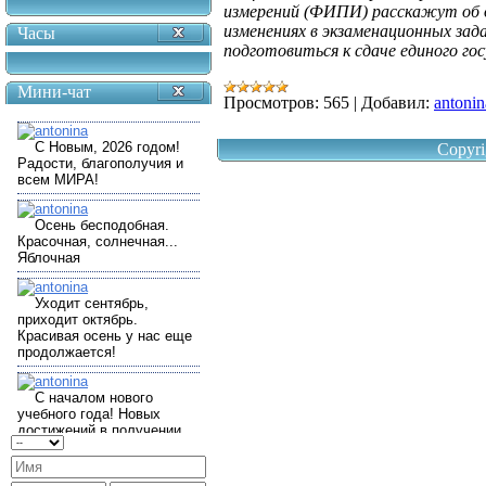
измерений (ФИПИ) расскажут об о
изменениях в экзаменационных зада
Часы
подготовиться к сдаче единого го
Мини-чат
Просмотров:
565
|
Добавил:
antonin
Copyri