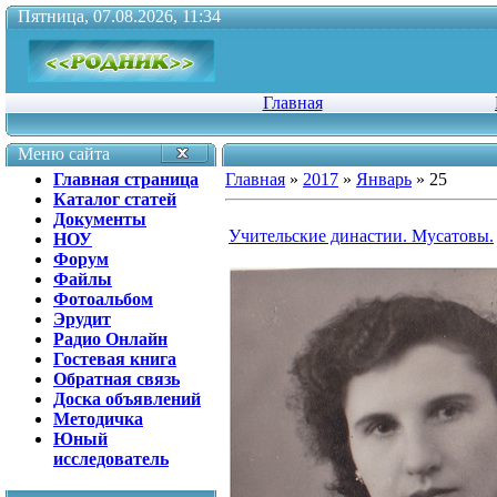
Пятница, 07.08.2026, 11:34
Главная
Меню сайта
Главная страница
Главная
»
2017
»
Январь
»
25
Каталог статей
Документы
Учительские династии. Мусатовы.
НОУ
Форум
Файлы
Фотоальбом
Эрудит
Радио Онлайн
Гостевая книга
Обратная связь
Доска объявлений
Методичка
Юный
исследователь