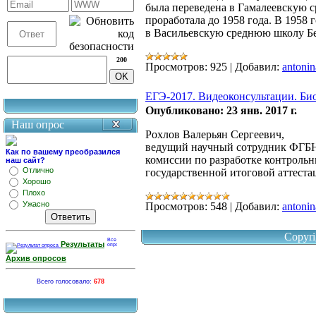
была переведена в Гамалеевскую с
проработала до 1958 года. В 1958
в Васильевскую среднюю школу Бе
200
Просмотров:
925
|
Добавил:
antonin
ЕГЭ-2017. Видеоконсультации. Би
Опубликовано: 23 янв. 2017 г.
Наш опрос
Рохлов Валерьян Сергеевич,
ведущий научный сотрудник ФГБ
Как по вашему преобразился
комиссии по разработке контроль
наш сайт?
Отлично
государственной итоговой аттеста
Хорошо
Плохо
Ужасно
Просмотров:
548
|
Добавил:
antonin
Copyri
Результаты
Архив опросов
Всего голосовало:
678