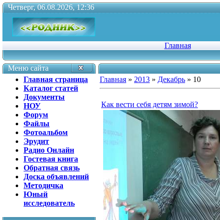
Четверг, 06.08.2026, 12:36
Главная
Меню сайта
Главная страница
Главная
»
2013
»
Декабрь
»
10
Каталог статей
Документы
Как вести себя детям зимой?
НОУ
Форум
Файлы
Фотоальбом
Эрудит
Радио Онлайн
Гостевая книга
Обратная связь
Доска объявлений
Методичка
Юный
исследователь