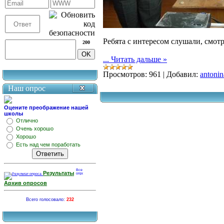
Ребята с интересом слушали, смот
200
...
Читать дальше »
Просмотров:
961
|
Добавил:
antonin
Наш опрос
Оцените преображение нашей
школы
Отлично
Очень хорошо
Хорошо
Есть над чем поработать
Результаты
Архив опросов
Всего голосовало:
232