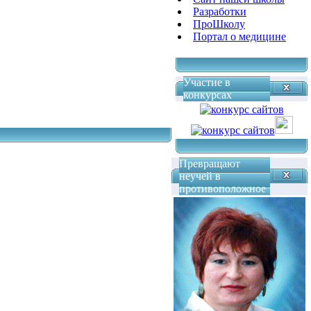
Разработки
ПроШколу
Портал о медицине
Участие в
конкурсах
Превращают
неучей в
противоположное