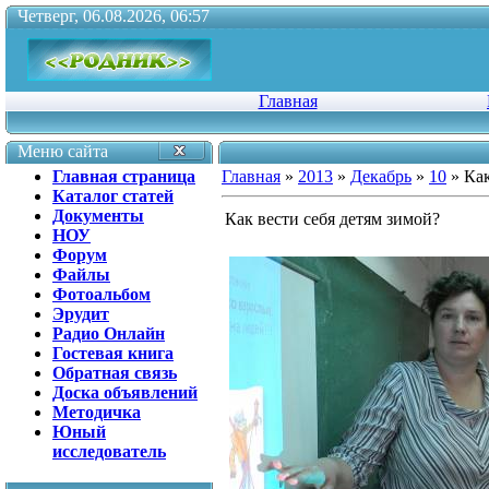
Четверг, 06.08.2026, 06:57
Главная
Меню сайта
Главная страница
Главная
»
2013
»
Декабрь
»
10
» Как
Каталог статей
Документы
Как вести себя детям зимой?
НОУ
Форум
Файлы
Фотоальбом
Эрудит
Радио Онлайн
Гостевая книга
Обратная связь
Доска объявлений
Методичка
Юный
исследователь