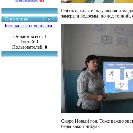
Всего голосовало:
982
Очень важная и актуальная тема д
замерзли водоемы, но лед тонкий,
Статистика
Кто нас сегодня посетил
Онлайн всего:
1
Гостей:
1
Пользователей:
0
Скоро Новый год. Тоже важно знат
беды какой-нибудь.