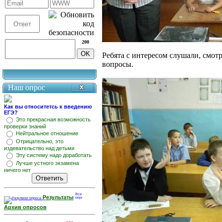
200
Ребята с интересом слушали, смот
вопросы.
Наш опрос
Как вы относитетсь к введению
ЕГЭ?
Это прекрасная возможность
проверки знаний
Нейтральное отношение
Отрицательно, это
издевательство над детьми
Эту систему надо доработать
Лучше устного экзамена
ничего нет
Результаты
Архив опросов