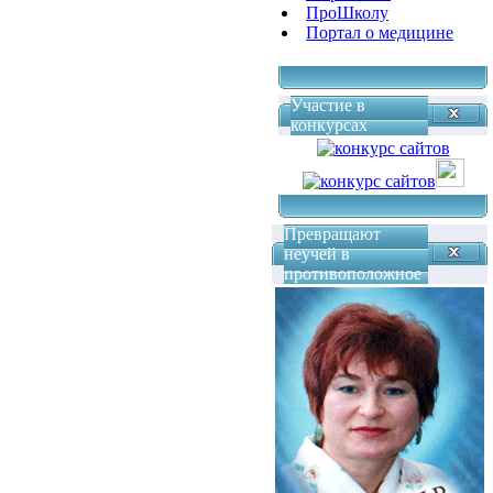
ПроШколу
Портал о медицине
Участие в
конкурсах
Превращают
неучей в
противоположное