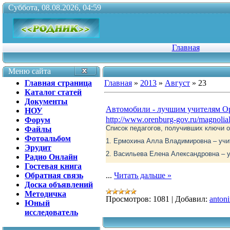
Суббота, 08.08.2026, 04:59
Главная
Меню сайта
Главная страница
Главная
»
2013
»
Август
»
23
Каталог статей
Документы
Автомобили - лучшим учителям О
НОУ
http://www.orenburg-gov.ru/magnoli
Форум
Список педагогов, получивших ключи о
Файлы
Фотоальбом
1. Ермохина Алла Владимировна – учи
Эрудит
2. Васильева Елена Александровна – у
Радио Онлайн
Гостевая книга
Обратная связь
...
Читать дальше »
Доска объявлений
Методичка
Просмотров:
1081
|
Добавил:
anton
Юный
исследователь