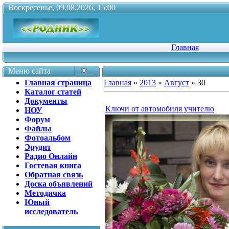
Воскресенье, 09.08.2026, 15:00
Главная
Меню сайта
Главная страница
Главная
»
2013
»
Август
»
30
Каталог статей
Документы
Ключи от автомобиля учителю
НОУ
Форум
Файлы
Фотоальбом
Эрудит
Радио Онлайн
Гостевая книга
Обратная связь
Доска объявлений
Методичка
Юный
исследователь