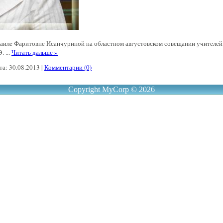
аиле Фаритовне Исанчуриной на областном августовском совещании учителей 
Э.
...
Читать дальше »
та:
30.08.2013
|
Комментарии (0)
Copyright MyCorp © 2026