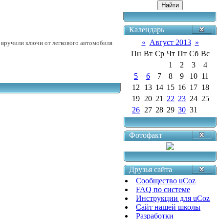
Календарь
вручили ключи от легкового автомобиля
«
Август 2013
»
Пн
Вт
Ср
Чт
Пт
Сб
Вс
1
2
3
4
5
6
7
8
9
10
11
12
13
14
15
16
17
18
19
20
21
22
23
24
25
26
27
28
29
30
31
Фотофакт
Друзья сайта
Сообщество uCoz
FAQ по системе
Инструкции для uCoz
Сайт нашей школы
Разработки