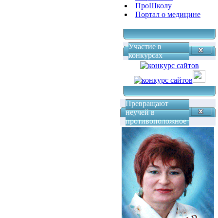
ПроШколу
Портал о медицине
Участие в
конкурсах
Превращают
неучей в
противоположное