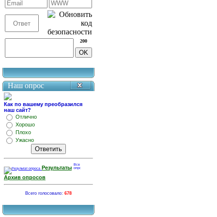
200
Наш опрос
Как по вашему преобразился
наш сайт?
Отлично
Хорошо
Плохо
Ужасно
Результаты
Архив опросов
Всего голосовало:
678